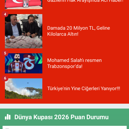
Gazilerin Hak Arayışında Acı Haber!
4
Damada 20 Milyon TL, Geline
Kilolarca Altın!
5
Mohamed Salah'ı resmen
Trabzonspor'da!
6
Türkiye'nin Yine Ciğerleri Yanıyor!!!
Dünya Kupası 2026 Puan Durumu