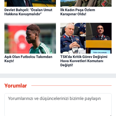
Devlet Bahçeli: "Öcalan Umut
İlk Kadın Paşa Özlem
Hakkına Kavuşmalıdır"
Karapınar Oldu!
Aşık Olan Futbolcu Takımdan
TSK'da Kritik Görev Değişimi
Kaçtı!
Hava Kuvvetleri Komutanı
Değişti!
Yorumlar