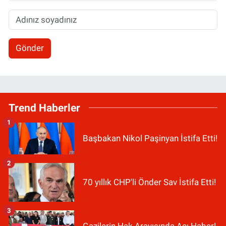
Gönder
Trend Haberler
1
Başbakan Nikol Paşinyan İstifa Etti!
2
70 yıllık CHP'li Önder Sav İstifa Etti!
3