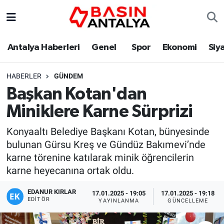
Antalya Haberleri
Genel
Spor
Ekonomi
Siy
HABERLER
GÜNDEM
Başkan Kotan'dan
Miniklere Karne Sürprizi
Konyaaltı Belediye Başkanı Kotan, bünyesinde
bulunan Gürsu Kreş ve Gündüz Bakımevi’nde
karne törenine katılarak minik öğrencilerin
karne heyecanına ortak oldu.
EDANUR KIRLAR
17.01.2025 - 19:05
17.01.2025 - 19:18
EDITÖR
YAYINLANMA
GÜNCELLEME