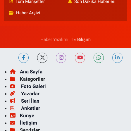
Tüm Manşetler
Son Dakika Haberleri
Haber Arşivi
Haber Yazılımı:
TE Bilişim
Ana Sayfa
Kategoriler
Foto Galeri
Yazarlar
Seri İlan
Anketler
Künye
İletişim
Servisler