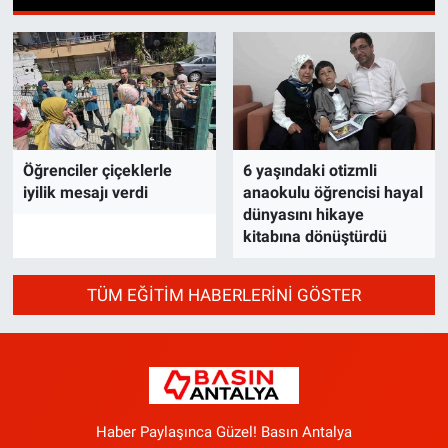
Öğrenciler çiçeklerle
6 yaşındaki otizmli
iyilik mesajı verdi
anaokulu öğrencisi hayal
dünyasını hikaye
kitabına dönüştürdü
TÜM EĞITIM HABERLERINI GÖSTER
Haber Paylaşınca Güzel! Basın Antalya