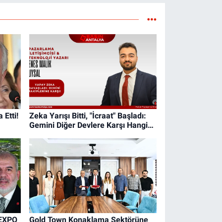
 Etti!
Zeka Yarışı Bitti, "İcraat" Başladı:
Gemini Diğer Devlere Karşı Hangi
Kartı Oynuyor?
 EXPO
Gold Town Konaklama Sektörüne