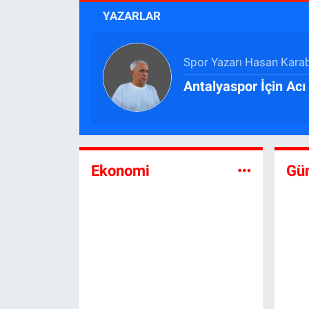
YAZARLAR
Spor Yazarı Hasan Kara
Antalyaspor İçin Ac
Ekonomi
Gü