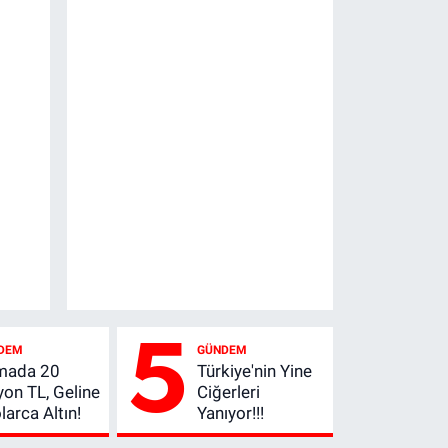
5
DEM
GÜNDEM
mada 20
Türkiye'nin Yine
yon TL, Geline
Ciğerleri
larca Altın!
Yanıyor!!!