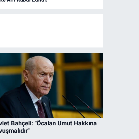
vlet Bahçeli: "Öcalan Umut Hakkına
vuşmalıdır"