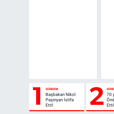
1
2
GÜNDEM
GÜN
Başbakan Nikol
70 y
Paşinyan İstifa
Önd
Etti!
Etti