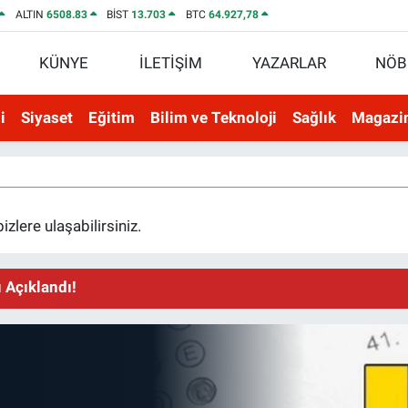
ALTIN
6508.83
BİST
13.703
BTC
64.927,78
KÜNYE
İLETİŞİM
YAZARLAR
NÖB
i
Siyaset
Eğitim
Bilim ve Teknoloji
Sağlık
Magazi
lere ulaşabilirsiniz.
 Açıklandı!