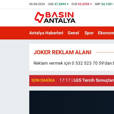
06-08-2026
USD
47,5894
EUR
55,0398
GBP
64,1581
Antalya Haberleri
Genel
Spor
Ekonom
Basın Antalya
JOKER REKLAM ALANI
Reklam vermek için 0 532 523 70 59'dan biz
17:17 |
LGS Tercih Sonuçları
SON DAKIKA