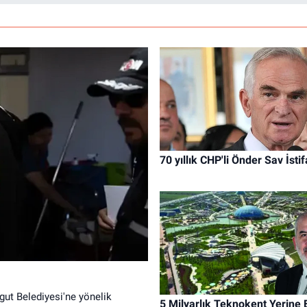
70 yıllık CHP'li Önder Sav İstifa
gut Belediyesi'ne yönelik
5 Milyarlık Teknokent Yerine