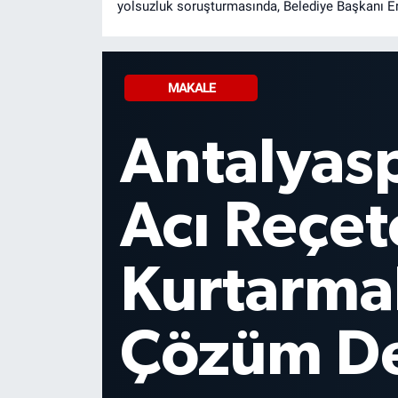
yolsuzluk soruşturmasında, Belediye Başkanı Er
aralarında bulunduğu 55 kişi gözaltına alındı.
MAKALE
Antalyasp
Acı Reçe
Kurtarma
Çözüm De