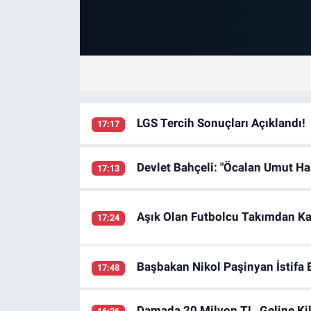
LGS Tercih Sonuçları Açıklandı!
17:17
Devlet Bahçeli: "Öcalan Umut Ha
17:13
Aşık Olan Futbolcu Takımdan Ka
17:24
Başbakan Nikol Paşinyan İstifa E
17:48
Damada 20 Milyon TL, Geline Kil