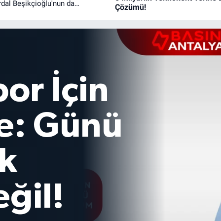
dal Beşikçioğlu'nun da
Çözümü!
or İçin
te: Günü
k
ğil!