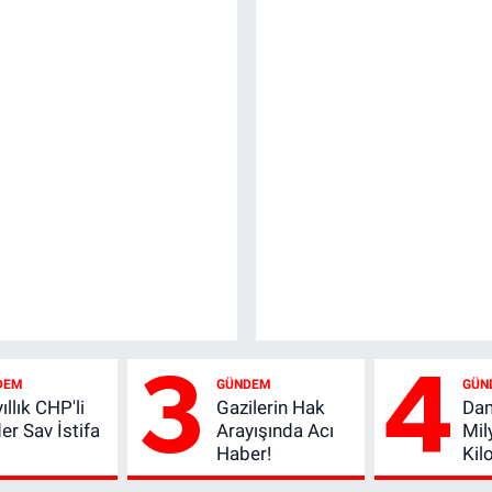
3
4
DEM
GÜNDEM
GÜN
ıllık CHP'li
Gazilerin Hak
Da
er Sav İstifa
Arayışında Acı
Mil
!
Haber!
Kilo