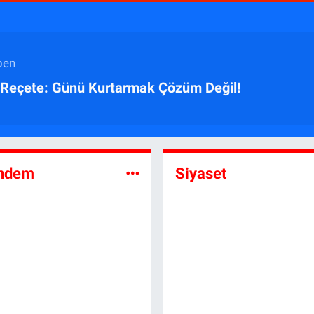
ben
ı Reçete: Günü Kurtarmak Çözüm Değil!
ndem
Siyaset