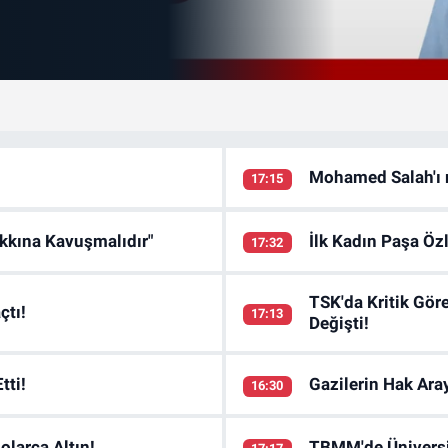
Mohamed Salah'ı 
17:15
kkına Kavuşmalıdır"
İlk Kadın Paşa Öz
17:32
TSK'da Kritik Gör
çtı!
17:13
Değişti!
tti!
Gazilerin Hak Ara
16:30
olarca Altın!
TBMM'de Üniversit