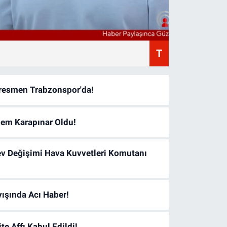
Oy
T
resmen Trabzonspor'da!
lem Karapınar Oldu!
ev Değişimi Hava Kuvvetleri Komutanı
yışında Acı Haber!
e Affı Kabul Edildi!