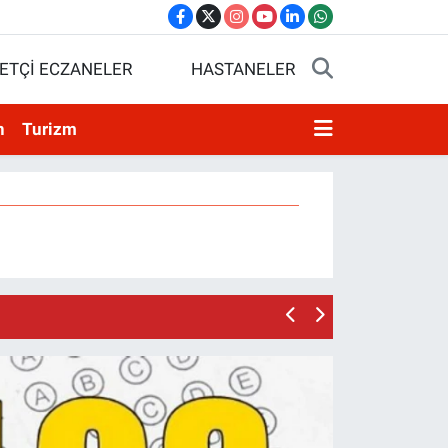
ETÇİ ECZANELER
HASTANELER
n
Turizm
17:15 |
Mohamed Salah'