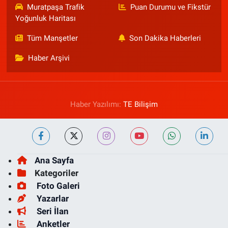
Muratpaşa Trafik
Puan Durumu ve Fikstür
Yoğunluk Haritası
Tüm Manşetler
Son Dakika Haberleri
Haber Arşivi
Haber Yazılımı:
TE Bilişim
Ana Sayfa
Kategoriler
Foto Galeri
Yazarlar
Seri İlan
Anketler