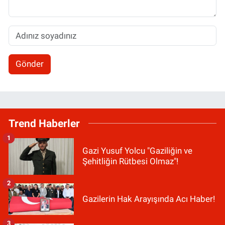
Gönder
Trend Haberler
1
Gazi Yusuf Yolcu "Gaziliğin ve
Şehitliğin Rütbesi Olmaz"!
2
Gazilerin Hak Arayışında Acı Haber!
3