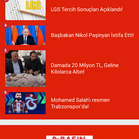
LGS Tercih Sonuçları Açıklandı!
4
Başbakan Nikol Paşinyan İstifa Etti!
5
Damada 20 Milyon TL, Geline
Kilolarca Altın!
6
Mohamed Salah'ı resmen
Trabzonspor'da!