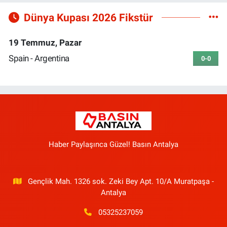
Dünya Kupası 2026 Fikstür
19 Temmuz, Pazar
Spain - Argentina
0-0
Haber Paylaşınca Güzel! Basın Antalya
Gençlik Mah. 1326 sok. Zeki Bey Apt. 10/A Muratpaşa -
Antalya
05325237059