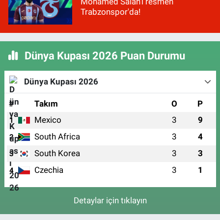
Mohamed Salah'ı resmen
Trabzonspor'da!
Dünya Kupası 2026 Puan Durumu
Dünya Kupası 2026
#
Takım
O
P
Mexico
3
9
1
South Africa
3
4
2
South Korea
3
3
3
Czechia
3
1
4
Detaylar için tıklayın