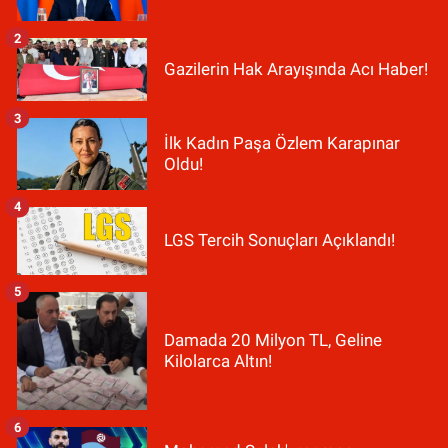
2
Gazilerin Hak Arayışında Acı Haber!
3
İlk Kadın Paşa Özlem Karapınar
Oldu!
4
LGS Tercih Sonuçları Açıklandı!
5
Damada 20 Milyon TL, Geline
Kilolarca Altın!
6