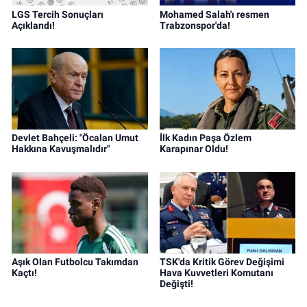
LGS Tercih Sonuçları
Mohamed Salah'ı resmen
Açıklandı!
Trabzonspor'da!
Devlet Bahçeli: "Öcalan Umut
İlk Kadın Paşa Özlem
Hakkına Kavuşmalıdır"
Karapınar Oldu!
Aşık Olan Futbolcu Takımdan
TSK'da Kritik Görev Değişimi
Kaçtı!
Hava Kuvvetleri Komutanı
Değişti!