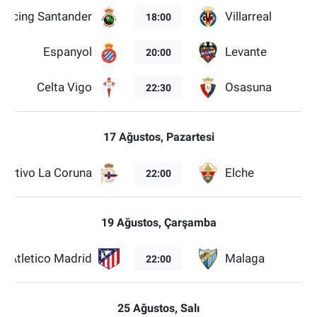
Racing Santander
Villarreal
18:00
Espanyol
Levante
20:00
Celta Vigo
Osasuna
22:30
17 Ağustos, Pazartesi
portivo La Coruna
Elche
22:00
19 Ağustos, Çarşamba
Atletico Madrid
Malaga
22:00
25 Ağustos, Salı