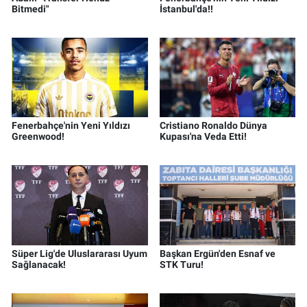
Bitmedi"
İstanbul'da!!
Fenerbahçe'nin Yeni Yıldızı
Cristiano Ronaldo Dünya
Greenwood!
Kupası'na Veda Etti!
Süper Lig'de Uluslararası Uyum
Başkan Ergün'den Esnaf ve
Sağlanacak!
STK Turu!