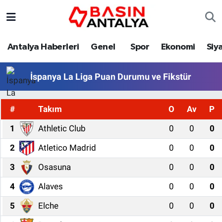
Antalya Haberleri
Genel
Spor
Ekonomi
Siy
İspanya La Liga Puan Durumu ve Fikstür
#
Takım
O
Av
P
1
Athletic Club
0
0
0
2
Atletico Madrid
0
0
0
3
Osasuna
0
0
0
4
Alaves
0
0
0
5
Elche
0
0
0