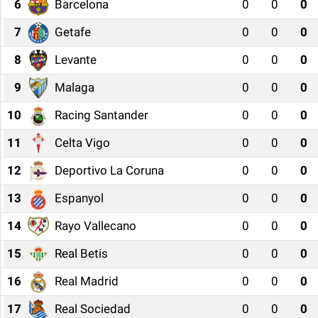
6
Barcelona
0
0
0
7
Getafe
0
0
0
8
Levante
0
0
0
9
Malaga
0
0
0
10
Racing Santander
0
0
0
11
Celta Vigo
0
0
0
12
Deportivo La Coruna
0
0
0
13
Espanyol
0
0
0
14
Rayo Vallecano
0
0
0
15
Real Betis
0
0
0
16
Real Madrid
0
0
0
17
Real Sociedad
0
0
0