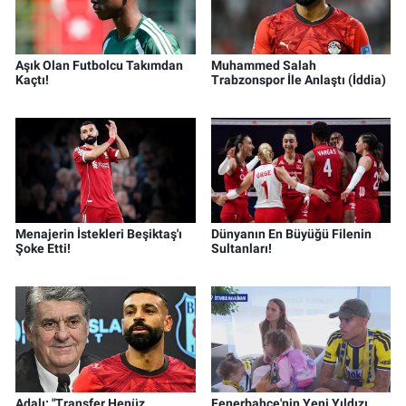
Aşık Olan Futbolcu Takımdan
Muhammed Salah
Kaçtı!
Trabzonspor İle Anlaştı (İddia)
Menajerin İstekleri Beşiktaş'ı
Dünyanın En Büyüğü Filenin
Şoke Etti!
Sultanları!
Adalı: "Transfer Henüz
Fenerbahçe'nin Yeni Yıldızı