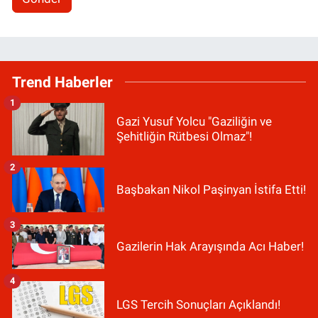
Trend Haberler
1
Gazi Yusuf Yolcu "Gaziliğin ve
Şehitliğin Rütbesi Olmaz"!
2
Başbakan Nikol Paşinyan İstifa Etti!
3
Gazilerin Hak Arayışında Acı Haber!
4
LGS Tercih Sonuçları Açıklandı!