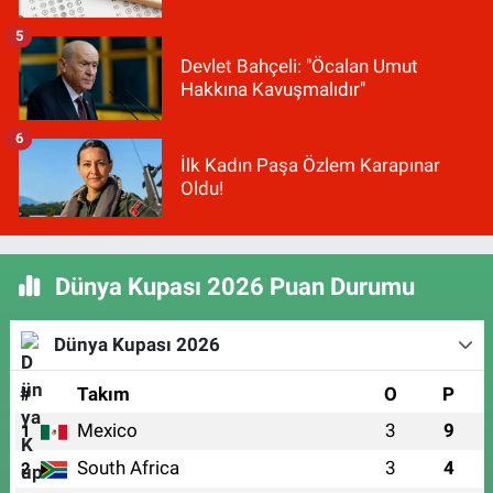
5
Devlet Bahçeli: "Öcalan Umut
Hakkına Kavuşmalıdır"
6
İlk Kadın Paşa Özlem Karapınar
Oldu!
Dünya Kupası 2026 Puan Durumu
Dünya Kupası 2026
#
Takım
O
P
Mexico
3
9
1
South Africa
3
4
2