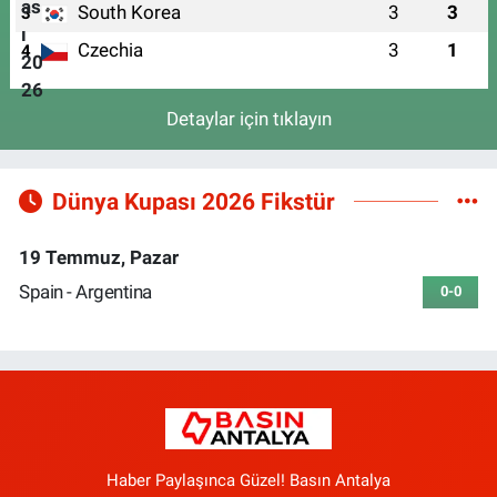
South Korea
3
3
3
Czechia
3
1
4
Detaylar için tıklayın
Dünya Kupası 2026 Fikstür
19 Temmuz, Pazar
Spain - Argentina
0-0
Haber Paylaşınca Güzel! Basın Antalya