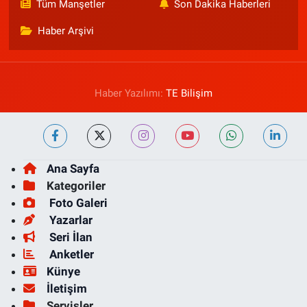
Tüm Manşetler
Son Dakika Haberleri
Haber Arşivi
Haber Yazılımı:
TE Bilişim
Ana Sayfa
Kategoriler
Foto Galeri
Yazarlar
Seri İlan
Anketler
Künye
İletişim
Servisler