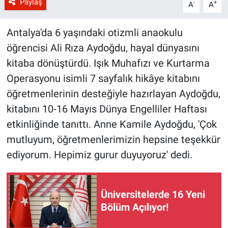
Paylaş
-
+
A
A
Antalya'da 6 yaşındaki otizmli anaokulu
öğrencisi Ali Rıza Aydoğdu, hayal dünyasını
kitaba dönüştürdü. Işık Muhafızı ve Kurtarma
Operasyonu isimli 7 sayfalık hikâye kitabını
öğretmenlerinin desteğiyle hazırlayan Aydoğdu,
kitabını 10-16 Mayıs Dünya Engelliler Haftası
etkinliğinde tanıttı. Anne Kamile Aydoğdu, 'Çok
mutluyum, öğretmenlerimizin hepsine teşekkür
ediyorum. Hepimiz gurur duyuyoruz' dedi.
Üniversitelerde 16 Yeni
Bölüm Açılıyor!