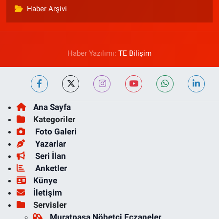
Haber Arşivi
Haber Yazılımı:
TE Bilişim
Ana Sayfa
Kategoriler
Foto Galeri
Yazarlar
Seri İlan
Anketler
Künye
İletişim
Servisler
Muratpaşa Nöbetçi Eczaneler