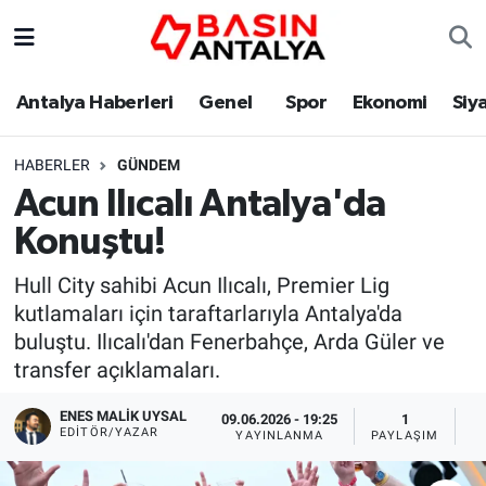
Antalya Haberleri
Genel
Spor
Ekonomi
Siy
HABERLER
GÜNDEM
Acun Ilıcalı Antalya'da
Konuştu!
Hull City sahibi Acun Ilıcalı, Premier Lig
kutlamaları için taraftarlarıyla Antalya'da
buluştu. Ilıcalı'dan Fenerbahçe, Arda Güler ve
transfer açıklamaları.
ENES MALİK UYSAL
09.06.2026 - 19:25
1
EDITÖR/YAZAR
YAYINLANMA
PAYLAŞIM
O