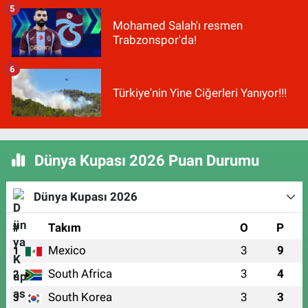
5
Mohamed Salah'ı resmen
Trabzonspor'da!
6
Türkiye'nin Yine Ciğerleri Yanıyor!!!
Dünya Kupası 2026 Puan Durumu
Dünya Kupası 2026
#
Takım
O
P
Mexico
3
9
1
South Africa
3
4
2
South Korea
3
3
3