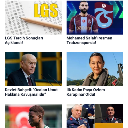
dijital pazarlama alanında değer yaratmayı
hedefliyorum.
LGS Tercih Sonuçları
Mohamed Salah'ı resmen
Açıklandı!
Trabzonspor'da!
Devlet Bahçeli: "Öcalan Umut
İlk Kadın Paşa Özlem
Hakkına Kavuşmalıdır"
Karapınar Oldu!