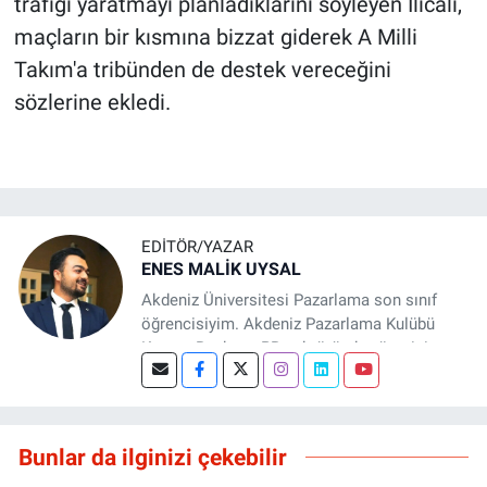
trafiği yaratmayı planladıklarını söyleyen Ilıcalı,
maçların bir kısmına bizzat giderek A Milli
Takım'a tribünden de destek vereceğini
sözlerine ekledi.
EDITÖR/YAZAR
ENES MALİK UYSAL
Akdeniz Üniversitesi Pazarlama son sınıf
öğrencisiyim. Akdeniz Pazarlama Kulübü
Kurucu Başkanı, PR sektöründe yönetici
asistanı ve Basın Antalya sitesinde editör
olarak aktif rol alıyorum. Teorik pazarlama
eğitimimi saha tecrübesiyle birleştirerek
dürüst, stratejik ve veri odaklı içerikler
Bunlar da ilginizi çekebilir
üretmeye odaklanıyorum. Marka iletişimi ve