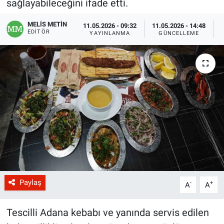
sağlayabileceğini ifade etti.
MELİS METİN
11.05.2026 - 09:32
11.05.2026 - 14:48
EDITÖR
YAYINLANMA
GÜNCELLEME
Paylaş
-
+
A
A
Tescilli Adana kebabı ve yanında servis edilen