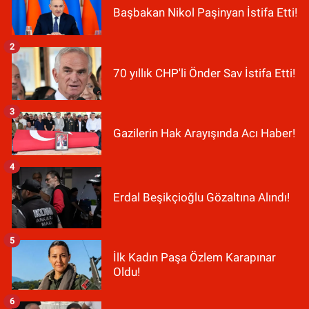
Başbakan Nikol Paşinyan İstifa Etti!
2
70 yıllık CHP'li Önder Sav İstifa Etti!
3
Gazilerin Hak Arayışında Acı Haber!
4
Erdal Beşikçioğlu Gözaltına Alındı!
5
İlk Kadın Paşa Özlem Karapınar
Oldu!
6