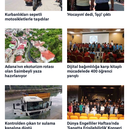
Kurbanlıkları sepetli
'Hocayım' dedi, 'İşçi' çıktı
motosikletlerle taşıdılar
Adana'nın ekoturizm rotası
Dijital bağımlılığa karşı kitaplı
olan Saimbeyli yaza
mücadelede 400 öğrenci
hazırlanıyor
yarıştı
Kontrolden çıkan tır sulama
Dünya Engelliler Haftası'nda
kanalına düştü
'Sanatta Erişilebilirlik' Konseri