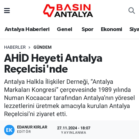
Antalya Haberleri
Genel
Spor
Ekonomi
Siy
HABERLER
GÜNDEM
AHİD Heyeti Antalya
Reçelcisi'nde
Antalya Halkla İlişkiler Derneği, “Antalya
Markaları Kongresi” çerçevesinde 1989 yılında
Numan Kocaacar tarafından Antalya’nın yöresel
lezzetlerini üretmek amacıyla kurulan Antalya
Reçelcisi’ni ziyaret etti.
EDANUR KIRLAR
27.11.2024 - 18:07
EDITÖR
YAYINLANMA