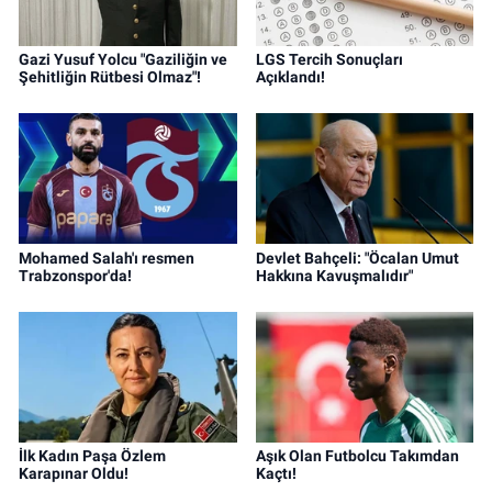
Gazi Yusuf Yolcu "Gaziliğin ve
LGS Tercih Sonuçları
Şehitliğin Rütbesi Olmaz"!
Açıklandı!
Mohamed Salah'ı resmen
Devlet Bahçeli: "Öcalan Umut
Trabzonspor'da!
Hakkına Kavuşmalıdır"
İlk Kadın Paşa Özlem
Aşık Olan Futbolcu Takımdan
Karapınar Oldu!
Kaçtı!