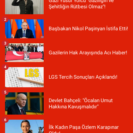
Gazi Yusuf Yolcu "Gaziliğin ve
Şehitliğin Rütbesi Olmaz"!
2
Başbakan Nikol Paşinyan İstifa Etti!
3
Gazilerin Hak Arayışında Acı Haber!
4
LGS Tercih Sonuçları Açıklandı!
5
Devlet Bahçeli: "Öcalan Umut
Hakkına Kavuşmalıdır"
6
İlk Kadın Paşa Özlem Karapınar