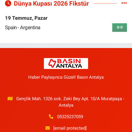
Dünya Kupası 2026 Fikstür
19 Temmuz, Pazar
Spain - Argentina
0-0
Haber Paylaşınca Güzel! Basın Antalya
Gençlik Mah. 1326 sok. Zeki Bey Apt. 10/A Muratpaşa -
Antalya
05325237059
[email protected]