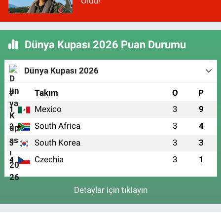
Oldu!
Dünya Kupası 2026 Puan Durumu
Dünya Kupası 2026
#
Takım
O
P
Mexico
3
9
1
South Africa
3
4
2
South Korea
3
3
3
Czechia
3
1
4
Detaylar için tıklayın