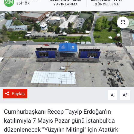
EDITÖR
YAYINLANMA
GÜNCELLEME
Paylaş
-
+
A
A
Cumhurbaşkanı Recep Tayyip Erdoğan’ın
katılımıyla 7 Mayıs Pazar günü İstanbul’da
düzenlenecek ’’Yüzyılın Mitingi" için Atatürk