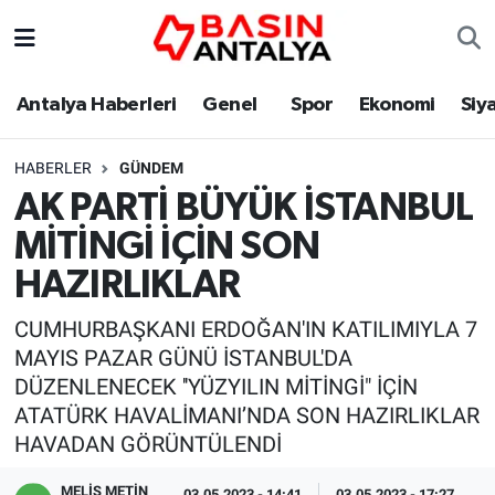
Antalya Haberleri
Genel
Spor
Ekonomi
Siy
HABERLER
GÜNDEM
AK PARTİ BÜYÜK İSTANBUL
MİTİNGİ İÇİN SON
HAZIRLIKLAR
CUMHURBAŞKANI ERDOĞAN'IN KATILIMIYLA 7
MAYIS PAZAR GÜNÜ İSTANBUL'DA
DÜZENLENECEK ''YÜZYILIN MİTİNGİ" İÇİN
ATATÜRK HAVALİMANI’NDA SON HAZIRLIKLAR
HAVADAN GÖRÜNTÜLENDİ
MELİS METİN
03.05.2023 - 14:41
03.05.2023 - 17:27