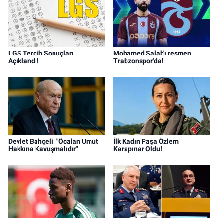
LGS Tercih Sonuçları
Mohamed Salah'ı resmen
Açıklandı!
Trabzonspor'da!
Devlet Bahçeli: "Öcalan Umut
İlk Kadın Paşa Özlem
Hakkına Kavuşmalıdır"
Karapınar Oldu!