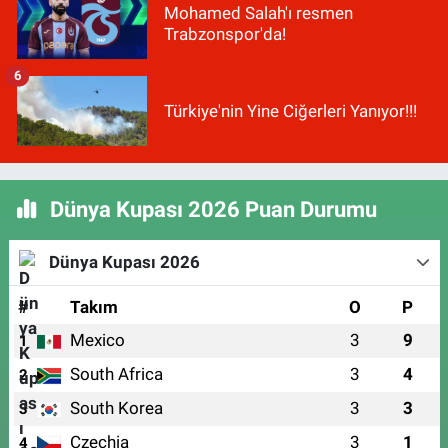
Mohamed Salah'ı resmen
Trabzonspor'da!
6
Türkiye'nin Yine Ciğerleri Yanıyor!!!
Dünya Kupası 2026 Puan Durumu
Dünya Kupası 2026
#
Takım
O
P
Mexico
3
9
1
South Africa
3
4
2
South Korea
3
3
3
Czechia
3
1
4