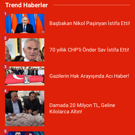
Trend Haberler
1
Başbakan Nikol Paşinyan İstifa Etti!
2
70 yıllık CHP'li Önder Sav İstifa Etti!
3
Gazilerin Hak Arayışında Acı Haber!
4
Damada 20 Milyon TL, Geline
Kilolarca Altın!
5