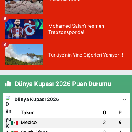
5
Mohamed Salah'ı resmen
Trabzonspor'da!
6
Türkiye'nin Yine Ciğerleri Yanıyor!!!
Dünya Kupası 2026 Puan Durumu
Dünya Kupası 2026
#
Takım
O
P
Mexico
3
9
1