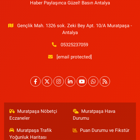
Haber Paylaşınca Güzel! Basın Antalya
Gençlik Mah. 1326 sok. Zeki Bey Apt. 10/A Muratpaşa -
Antalya
05325237059
[email protected]
Muratpaşa Nöbetçi
Muratpaşa Hava
Eczaneler
Durumu
Muratpaşa Trafik
Puan Durumu ve Fikstür
Yoğunluk Haritası