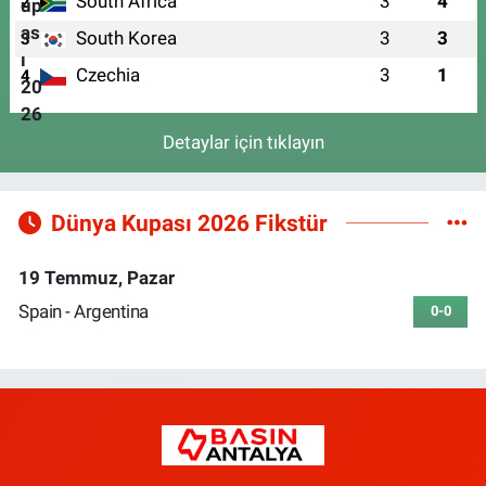
South Africa
3
4
2
South Korea
3
3
3
Czechia
3
1
4
Detaylar için tıklayın
Dünya Kupası 2026 Fikstür
19 Temmuz, Pazar
Spain - Argentina
0-0