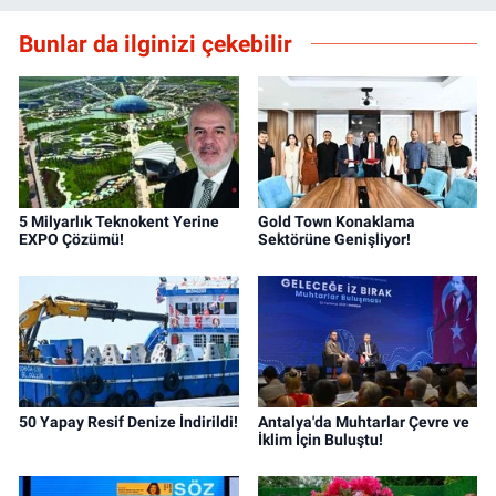
Bunlar da ilginizi çekebilir
5 Milyarlık Teknokent Yerine
Gold Town Konaklama
EXPO Çözümü!
Sektörüne Genişliyor!
50 Yapay Resif Denize İndirildi!
Antalya'da Muhtarlar Çevre ve
İklim İçin Buluştu!