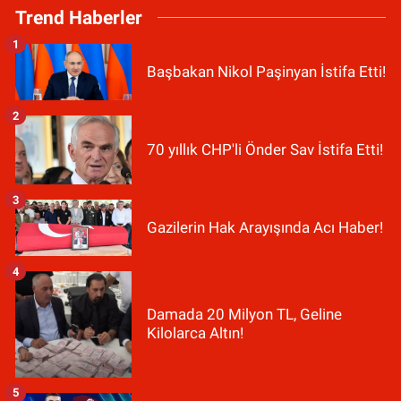
Trend Haberler
1
Başbakan Nikol Paşinyan İstifa Etti!
2
70 yıllık CHP'li Önder Sav İstifa Etti!
3
Gazilerin Hak Arayışında Acı Haber!
4
Damada 20 Milyon TL, Geline
Kilolarca Altın!
5