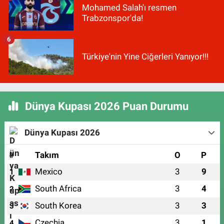
Mohamed Salah'ı resmen
Trabzonspor'da!
6
Türkiye'nin Yine Ciğerleri Yanıyor!!!
Dünya Kupası 2026 Puan Durumu
Dünya Kupası 2026
#
Takım
O
P
Mexico
3
9
1
South Africa
3
4
2
South Korea
3
3
3
Czechia
3
1
4