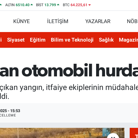
ALTIN
6510.40
BİST
13.799
BTC
64.225,61
KÜNYE
İLETİŞİM
YAZARLAR
NÖB
i
Siyaset
Eğitim
Bilim ve Teknoloji
Sağlık
Magazi
nan otomobil hur
ıkan yangın, itfaiye ekiplerinin müdahal
di.
025 - 15:53
CELLEME