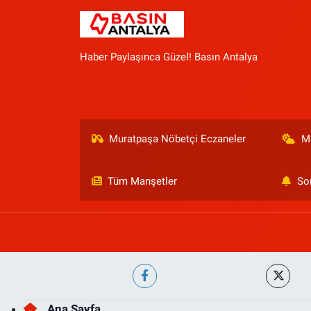
Haber Paylaşınca Güzel! Basın Antalya
Muratpaşa Nöbetçi Eczaneler
M
Tüm Manşetler
So
Ana Sayfa