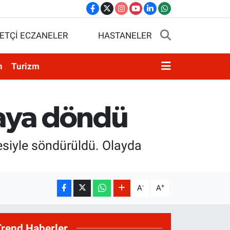
ETÇİ ECZANELER
HASTANELER
n
Turizm
daya döndü
esiyle söndürüldü. Olayda
-
+
A
A
Trend Haberler