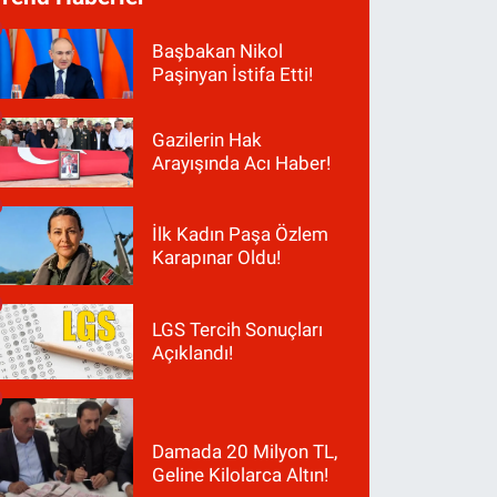
Başbakan Nikol
Paşinyan İstifa Etti!
Gazilerin Hak
Arayışında Acı Haber!
İlk Kadın Paşa Özlem
Karapınar Oldu!
LGS Tercih Sonuçları
Açıklandı!
Damada 20 Milyon TL,
Geline Kilolarca Altın!