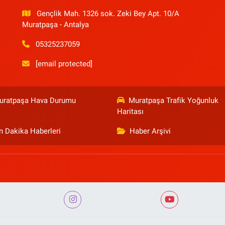
Gençlik Mah. 1326 sok. Zeki Bey Apt. 10/A
Muratpaşa - Antalya
05325237059
[email protected]
uratpaşa Hava Durumu
Muratpaşa Trafik Yoğunluk
Haritası
n Dakika Haberleri
Haber Arşivi