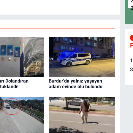
F
1
S
rı Dolandıran
Burdur'da yalnız yaşayan
tuklandı!
adam evinde ölü bulundu