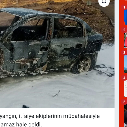
1
2
3
4
5
angın, itfaiye ekiplerinin müdahalesiyle
lamaz hale geldi.