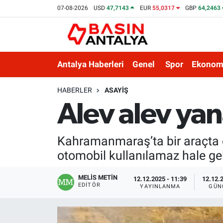
07-08-2026
USD
47,7143
EUR
55,0317
GBP
64,2463
Antalya Haberleri
Genel
Spor
Ekonom
HABERLER
ASAYIŞ
Alev alev ya
Kahramanmaraş’ta bir araçta ç
otomobil kullanılamaz hale gel
MELİS METİN
12.12.2025 - 11:39
12.12.2
EDITÖR
YAYINLANMA
GÜN