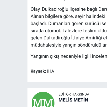
Olay, Dulkadiroğlu ilçesine bağlı De
Alınan bilgilere göre, seyir halinde
başladı. Dumanları gören sürücü ise
sırada otomobil alevlere teslim old
gelen Dulkadiroğlu İtfaiye Amirliği e
müdahalesiyle yangın söndürüldü anc
Yangının çıkış nedeniyle ilgili incele
Kaynak:
İHA
EDITÖR HAKKINDA
MELİS METİN