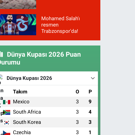
Mohamed Salah'ı
resmen
Trabzonspor'da!
Dünya Kupası 2026 Puan
Durumu
Dünya Kupası 2026
#
Takım
O
P
Mexico
3
9
1
South Africa
3
4
2
South Korea
3
3
3
Czechia
3
1
4