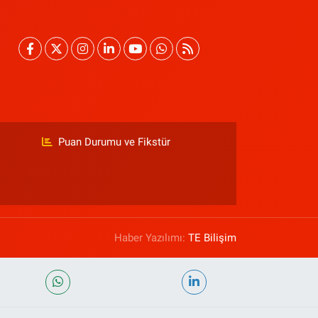
Puan Durumu ve Fikstür
Haber Yazılımı:
TE Bilişim