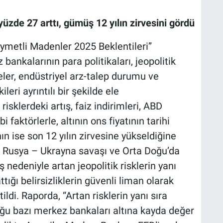
 yüzde 27 arttı, gümüş 12 yılın zirvesini gördü
ıymetli Madenler 2025 Beklentileri”
ankalarının para politikaları, jeopolitik
eler, endüstriyel arz-talep durumu ve
leri ayrıntılı bir şekilde ele
 risklerdeki artış, faiz indirimleri, ABD
bi faktörlerle, altının ons fiyatının tarihi
ın ise son 12 yılın zirvesine yükseldiğine
an Rusya – Ukrayna savaşı ve Orta Doğu’da
aş nedeniyle artan jeopolitik risklerin yanı
tığı belirsizliklerin güvenli liman olarak
tildi. Raporda, “Artan risklerin yanı sıra
uğu bazı merkez bankaları altına kayda değer