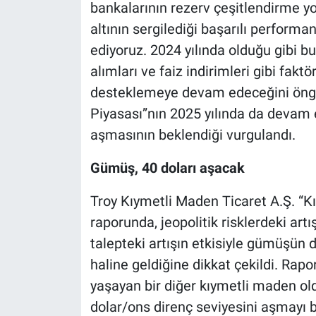
bankalarının rezerv çeşitlendirme y
altının sergilediği başarılı performa
ediyoruz. 2024 yılında olduğu gibi bu 
alımları ve faiz indirimleri gibi faktö
desteklemeye devam edeceğini öngö
Piyasası”nın 2025 yılında da devam e
aşmasının beklendiği vurgulandı.
Gümüş, 40 doları aşacak
Troy Kıymetli Maden Ticaret A.Ş. “Kı
raporunda, jeopolitik risklerdeki artı
talepteki artışın etkisiyle gümüşün de
haline geldiğine dikkat çekildi. Rapor
yaşayan bir diğer kıymetli maden ol
dolar/ons direnç seviyesini aşmayı b