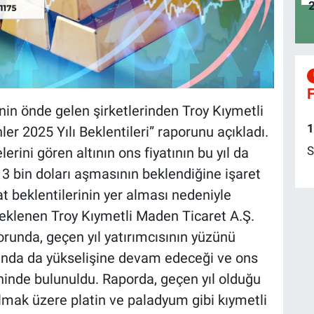
F
nin önde gelen şirketlerinden Troy Kıymetli
1
er 2025 Yılı Beklentileri” raporunu açıkladı.
S
lerini gören altının ons fiyatının bu yıl da
 bin doları aşmasının beklendiğine işaret
yat beklentilerinin yer alması nedeniyle
beklenen Troy Kıymetli Maden Ticaret A.Ş.
orunda, geçen yıl yatırımcısının yüzünü
lında da yükselişine devam edeceği ve ons
ninde bulunuldu. Raporda, geçen yıl olduğu
olmak üzere platin ve paladyum gibi kıymetli