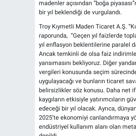
madenler açısından “boğa piyasası”nı
bir yıl beklendiği de vurgulandı.
Troy Kıymetli Maden Ticaret A.Ş. “K
raporunda, “Geçen yıl faizlerde top
yıl enflasyon beklentilerine paralel d
Ancak temkinli de olsa faiz indirim
yansımasını bekliyoruz. Diğer yand
vergileri konusunda seçim sürecinde d
uygulayacağı ve bunların ticaret sav
belirsizlikler söz konusu. Daha net i
kaygıların etkisiyle yatırımcıların gü
edeceği bir yıl olacak. Ayrıca, dünya
2025’te ekonomiyi canlandırmaya yön
endüstriyel kullanım alanı olan meta
denildi.