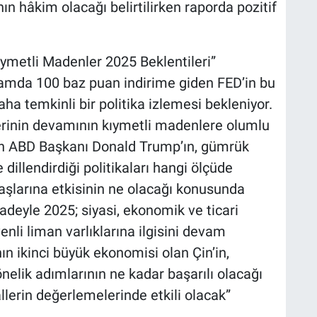
n hâkim olacağı belirtilirken raporda pozitif
ıymetli Madenler 2025 Beklentileri”
lamda 100 baz puan indirime giden FED’in bu
aha temkinli bir politika izlemesi bekleniyor.
lerinin devamının kıymetli madenlere olumlu
an ABD Başkanı Donald Trump’ın, gümrük
illendirdiği politikaları hangi ölçüde
aşlarına etkisinin ne olacağı konusunda
fadeyle 2025; siyasi, ekonomik ve ticari
venli liman varlıklarına ilgisini devam
nın ikinci büyük ekonomisi olan Çin’in,
elik adımlarının ne kadar başarılı olacağı
llerin değerlemelerinde etkili olacak”