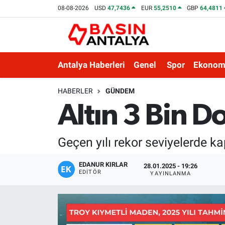
08-08-2026
USD
47,7436
EUR
55,2510
GBP
64,4811
Antalya Haberleri
Genel
Spor
Ekonom
HABERLER
GÜNDEM
Altın 3 Bin D
Geçen yılı rekor seviyelerde kap
EDANUR KIRLAR
28.01.2025 - 19:26
EDITÖR
YAYINLANMA