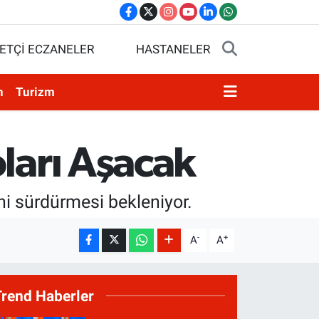
ETÇİ ECZANELER
HASTANELER
n
Turizm
ları Aşacak
ini sürdürmesi bekleniyor.
-
+
A
A
Trend Haberler