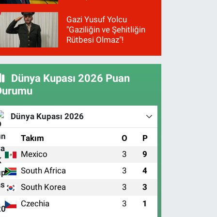
Gazi Yusuf Yolcu
"Gaziliğin ve Şehitliğin
Rütbesi Olmaz"!
Dünya Kupası 2026 Puan
Durumu
Dünya Kupası 2026
#
Takım
O
P
Mexico
3
9
1
South Africa
3
4
2
South Korea
3
3
3
Czechia
3
1
4