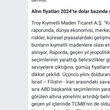
Altın fiyatları 2024’te dolar bazında
Troy Kıymetli Maden Ticaret A.Ş. “K
raporunda, dünya ekonomisi, merkez b
riskler, küresel piyasalardaki gelişm
bunların kıymetli madenlere olası etki
alınıyor. Raporda, geçen yıl jeopolitik
seçimlerinin yarattığı belirsizlikler gi
seviyelere çıktığına, gümüş fiyatların
dikkat çekildi. Üçüncü yılını doldur
İsrail – Filistin - İran arasındaki sav
sıra ABD başkanlık seçimlerinin yarat
görülen altına yönelimi artırdığı belir
geçen yıl içlerinde TCMB’nin de old