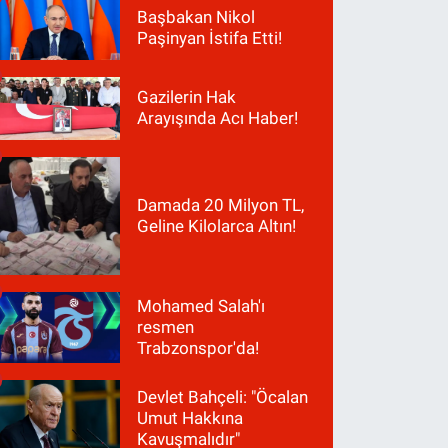
Başbakan Nikol
Paşinyan İstifa Etti!
Gazilerin Hak
Arayışında Acı Haber!
Damada 20 Milyon TL,
Geline Kilolarca Altın!
Mohamed Salah'ı
resmen
Trabzonspor'da!
Devlet Bahçeli: "Öcalan
Umut Hakkına
Kavuşmalıdır"