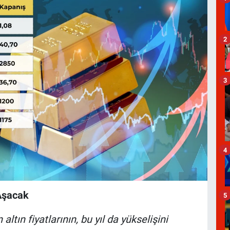
2
3
4
 Aşacak
5
ltın fiyatlarının, bu yıl da yükselişini