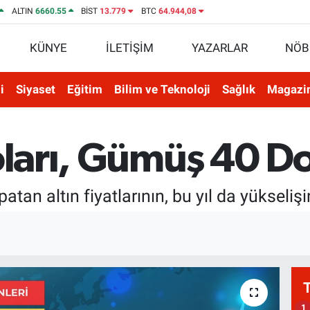
ALTIN
6660.55
BİST
13.779
BTC
64.944,08
KÜNYE
İLETİŞİM
YAZARLAR
NÖB
i
Siyaset
Eğitim
Bilim ve Teknoloji
Sağlık
Magazi
oları, Gümüş 40 Do
atan altın fiyatlarının, bu yıl da yükseliş
1