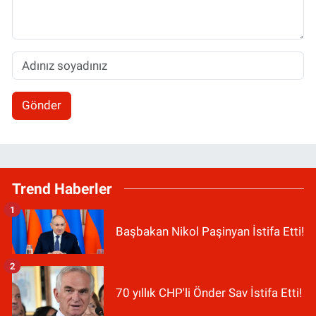
Gönder
Trend Haberler
1
Başbakan Nikol Paşinyan İstifa Etti!
2
70 yıllık CHP'li Önder Sav İstifa Etti!