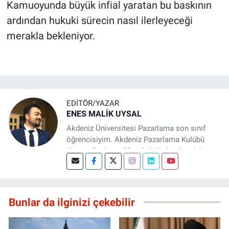
Kamuoyunda büyük infial yaratan bu baskının
ardından hukuki sürecin nasıl ilerleyeceği
merakla bekleniyor.
EDITÖR/YAZAR
ENES MALİK UYSAL
Akdeniz Üniversitesi Pazarlama son sınıf
öğrencisiyim. Akdeniz Pazarlama Kulübü
Kurucu Başkanı, PR sektöründe yönetici
asistanı ve Basın Antalya sitesinde editör
olarak aktif rol alıyorum. Teorik pazarlama
eğitimimi saha tecrübesiyle birleştirerek
dürüst, stratejik ve veri odaklı içerikler
Bunlar da ilginizi çekebilir
üretmeye odaklanıyorum. Marka iletişimi ve
dijital pazarlama alanında değer yaratmayı