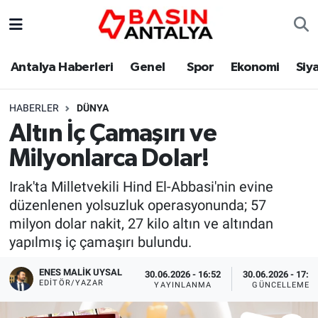
Antalya Haberleri
Genel
Spor
Ekonomi
Siy
HABERLER
DÜNYA
Altın İç Çamaşırı ve
Milyonlarca Dolar!
Irak'ta Milletvekili Hind El-Abbasi'nin evine
düzenlenen yolsuzluk operasyonunda; 57
milyon dolar nakit, 27 kilo altın ve altından
yapılmış iç çamaşırı bulundu.
ENES MALİK UYSAL
30.06.2026 - 16:52
30.06.2026 - 17:4
EDITÖR/YAZAR
YAYINLANMA
GÜNCELLEME