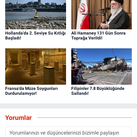
hedefliyorum.
Hollanda'da 2. Seviye Su Kıtlığı
Ali Hamaney 131 Gün Sonra
Başladı!
Toprağa Verildi!
Fransa'da Müze Soygunları
Filipinler 7.8 Büyüklüğünde
Durdurulamıyor!
Sallandı!
Yorumlar