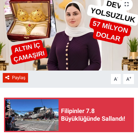
Paylaş
-
+
A
A
Filipinler 7.8
Büyüklüğünde Sallandı!