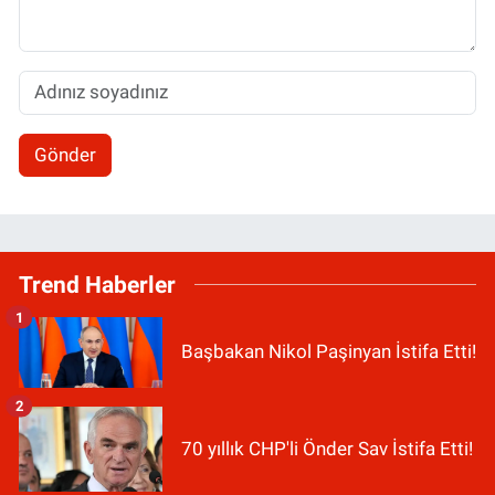
Gönder
Trend Haberler
1
Başbakan Nikol Paşinyan İstifa Etti!
2
70 yıllık CHP'li Önder Sav İstifa Etti!