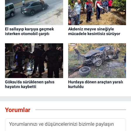
El sallayıp karşıya geçmek
Akdeniz meyve sineğiyle
isterken otomobil çarptı
mücadele kesintisiz sürüyor
Göksu'da sürüklenen şahıs
Hurdaya dönen araçtan yaralı
hayatını kaybetti
kurtuldu
Yorumlar