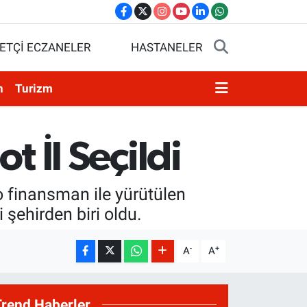
ETÇİ ECZANELER
HASTANELER
n
Turizm
t İl Seçildi
 finansman ile yürütülen
i şehirden biri oldu.
-
+
A
A
Trend Haberler