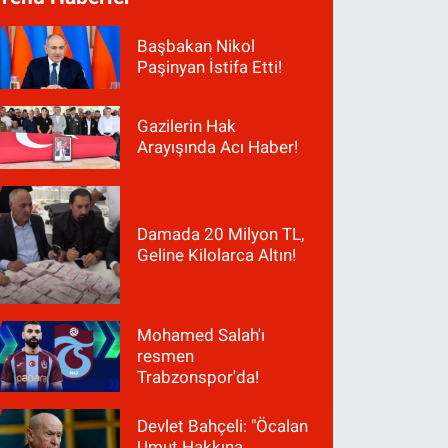
Başbakan Nikol
Paşinyan İstifa Etti!
Gazilerin Hak
Arayışında Acı Haber!
Damada 20 Milyon TL,
Geline Kilolarca Altın!
Mohamed Salah'ı
resmen
Trabzonspor'da!
Devlet Bahçeli: "Öcalan
Umut Hakkına