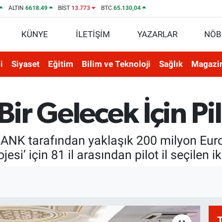
ALTIN
6618.49
BİST
13.773
BTC
65.130,04
KÜNYE
İLETİŞİM
YAZARLAR
NÖB
i
Siyaset
Eğitim
Bilim ve Teknoloji
Sağlık
Magazi
Bir Gelecek İçin Pilo
ANK tarafından yaklaşık 200 milyon Euro
jesi’ için 81 il arasından pilot il seçilen ik