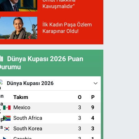
Kavuşmalıdır"
İlk Kadın Paşa Özlem
Karapınar Oldu!
Dünya Kupası 2026 Puan
Durumu
Dünya Kupası 2026
#
Takım
O
P
Mexico
3
9
1
South Africa
3
4
2
South Korea
3
3
3
Czechia
3
1