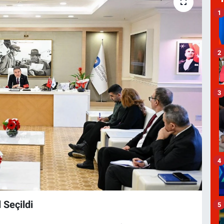
1
2
3
4
 Seçildi
5