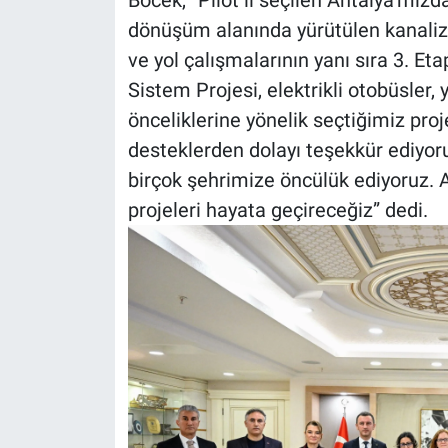
Böcek, “Pilot il seçilen Antalya’mız
dönüşüm alanında yürütülen kanaliza
ve yol çalışmalarının yanı sıra 3. Eta
Sistem Projesi, elektrikli otobüsler, y
önceliklerine yönelik seçtiğimiz pro
desteklerden dolayı teşekkür ediyor
birçok şehrimize öncülük ediyoruz. A
projeleri hayata geçireceğiz” dedi.