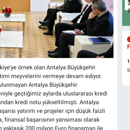
F
1
kiye’ye örnek olan Antalya Büyükşehir
S
netimi meyvelerini vermeye devam ediyor.
ulunmayan Antalya Büyükşehir
niyle geçtiğimiz aylarda uluslararası kredi
ndan kredi notu yükseltilmişti. Antalya
arısı yatırım ve projeler için düşük faizli
a, finansal başarısının yansıması olarak
 yaklaşık 200 milyon Euro finansman ile