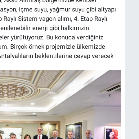
da, Aksu Altıntaş bölgemizde kentsel
syon, içme suyu, yağmur suyu gibi altyapı
p Raylı Sistem vagon alımı, 4. Etap Raylı
enilenebilir enerji gibi halkımızın
jeler yürütüyoruz. Bu konuda verdiğiniz
um. Birçok örnek projemizle ülkemizde
ntalyalıların beklentilerine cevap verecek