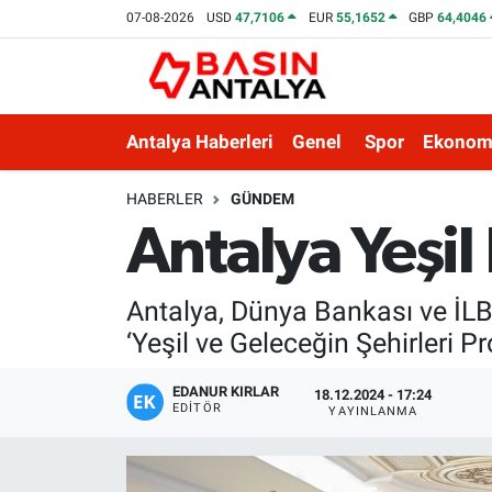
07-08-2026
USD
47,7106
EUR
55,1652
GBP
64,4046
Antalya Haberleri
Genel
Spor
Ekonom
HABERLER
GÜNDEM
Antalya Yeşil 
Antalya, Dünya Bankası ve İLB
‘Yeşil ve Geleceğin Şehirleri Pro
EDANUR KIRLAR
18.12.2024 - 17:24
EDITÖR
YAYINLANMA