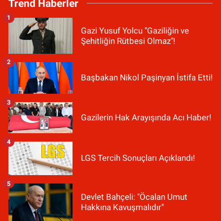
Trend Haberler
1
Gazi Yusuf Yolcu "Gaziliğin ve
Şehitliğin Rütbesi Olmaz"!
2
Başbakan Nikol Paşinyan İstifa Etti!
3
Gazilerin Hak Arayışında Acı Haber!
4
LGS Tercih Sonuçları Açıklandı!
5
Devlet Bahçeli: "Öcalan Umut
Hakkına Kavuşmalıdır"