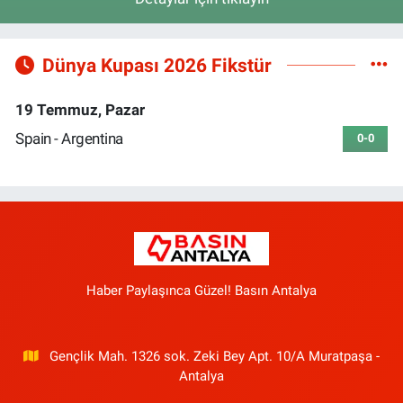
Dünya Kupası 2026 Fikstür
19 Temmuz, Pazar
Spain - Argentina
0-0
Haber Paylaşınca Güzel! Basın Antalya
Gençlik Mah. 1326 sok. Zeki Bey Apt. 10/A Muratpaşa -
Antalya