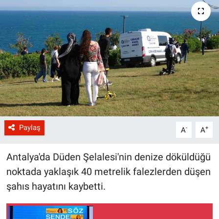
Paylaş
-
+
A
A
Antalya'da Düden Şelalesi'nin denize döküldüğü
noktada yaklaşık 40 metrelik falezlerden düşen
şahıs hayatını kaybetti.