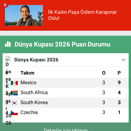
6
İlk Kadın Paşa Özlem Karapınar
Oldu!
Dünya Kupası 2026 Puan Durumu
Dünya Kupası 2026
#
Takım
O
P
Mexico
3
9
1
South Africa
3
4
2
South Korea
3
3
3
Czechia
3
1
4
Detaylar için tıklayın