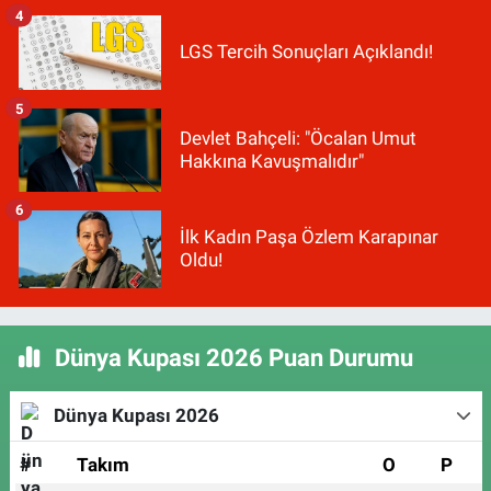
4
LGS Tercih Sonuçları Açıklandı!
5
Devlet Bahçeli: "Öcalan Umut
Hakkına Kavuşmalıdır"
6
İlk Kadın Paşa Özlem Karapınar
Oldu!
Dünya Kupası 2026 Puan Durumu
Dünya Kupası 2026
#
Takım
O
P