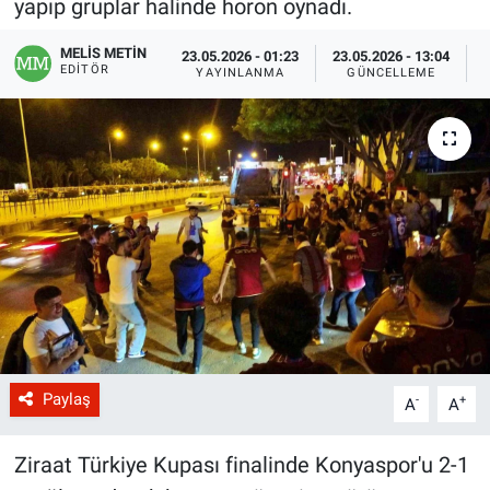
yapıp gruplar halinde horon oynadı.
MELİS METİN
23.05.2026 - 01:23
23.05.2026 - 13:04
EDITÖR
YAYINLANMA
GÜNCELLEME
Paylaş
-
+
A
A
Ziraat Türkiye Kupası finalinde Konyaspor'u 2-1