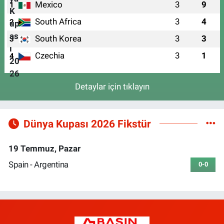
Mexico
3
9
1
South Africa
3
4
2
South Korea
3
3
3
Czechia
3
1
4
Detaylar için tıklayın
Dünya Kupası 2026 Fikstür
19 Temmuz, Pazar
Spain - Argentina
0-0