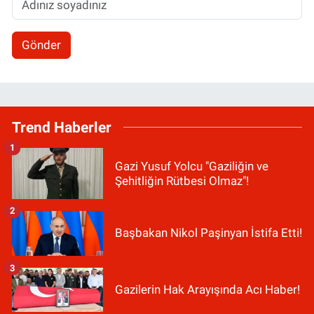
Gönder
Trend Haberler
1
Gazi Yusuf Yolcu "Gaziliğin ve
Şehitliğin Rütbesi Olmaz"!
2
Başbakan Nikol Paşinyan İstifa Etti!
3
Gazilerin Hak Arayışında Acı Haber!