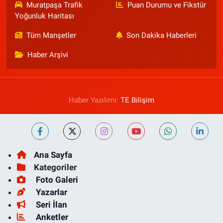
Muratpaşa Trafik
Puan Durumu ve Fikstür
Yoğunluk Haritası
Tüm Manşetler
Son Dakika Haberleri
Haber Arşivi
Haber Yazılımı:
TE Bilişim
Ana Sayfa
Kategoriler
Foto Galeri
Yazarlar
Seri İlan
Anketler