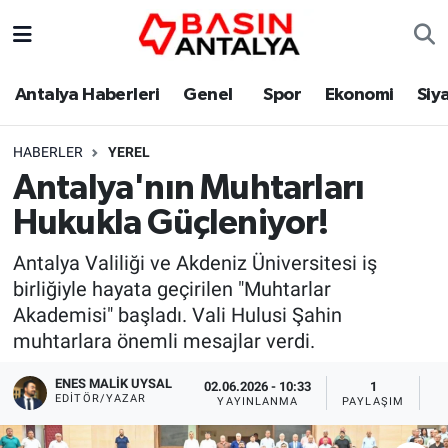
Antalya Haberleri
Genel
Spor
Ekonomi
Siy
HABERLER
YEREL
Antalya'nın Muhtarları
Hukukla Güçleniyor!
Antalya Valiliği ve Akdeniz Üniversitesi iş
birliğiyle hayata geçirilen "Muhtarlar
Akademisi" başladı. Vali Hulusi Şahin
muhtarlara önemli mesajlar verdi.
ENES MALİK UYSAL
02.06.2026 - 10:33
1
EDITÖR/YAZAR
YAYINLANMA
PAYLAŞIM
O