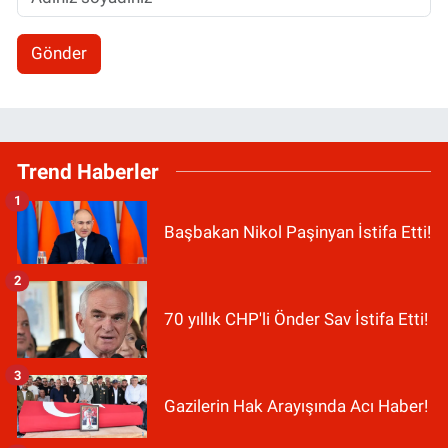
Gönder
Trend Haberler
1
Başbakan Nikol Paşinyan İstifa Etti!
2
70 yıllık CHP'li Önder Sav İstifa Etti!
3
Gazilerin Hak Arayışında Acı Haber!