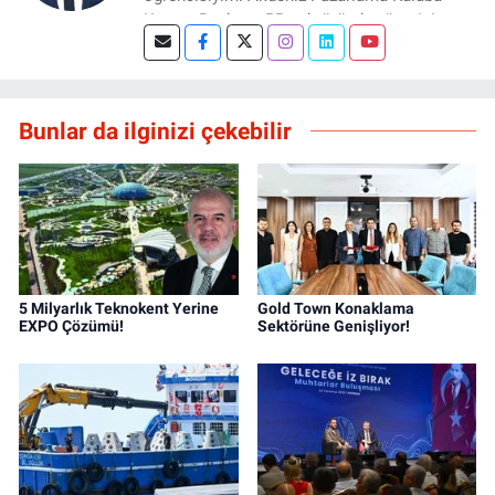
Kurucu Başkanı, PR sektöründe yönetici
asistanı ve Basın Antalya sitesinde editör
olarak aktif rol alıyorum. Teorik pazarlama
eğitimimi saha tecrübesiyle birleştirerek
dürüst, stratejik ve veri odaklı içerikler
Bunlar da ilginizi çekebilir
üretmeye odaklanıyorum. Marka iletişimi ve
dijital pazarlama alanında değer yaratmayı
hedefliyorum.
5 Milyarlık Teknokent Yerine
Gold Town Konaklama
EXPO Çözümü!
Sektörüne Genişliyor!