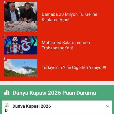
4
Damada 20 Milyon TL, Geline
Kilolarca Altın!
5
Mohamed Salah'ı resmen
Trabzonspor'da!
6
Türkiye'nin Yine Ciğerleri Yanıyor!!!
Dünya Kupası 2026 Puan Durumu
Dünya Kupası 2026