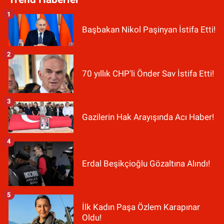
1
Başbakan Nikol Paşinyan İstifa Etti!
2
70 yıllık CHP'li Önder Sav İstifa Etti!
3
Gazilerin Hak Arayışında Acı Haber!
4
Erdal Beşikçioğlu Gözaltına Alındı!
5
İlk Kadın Paşa Özlem Karapınar
Oldu!