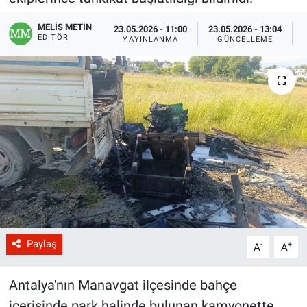
MELİS METİN
23.05.2026 - 11:00
23.05.2026 - 13:04
EDITÖR
YAYINLANMA
GÜNCELLEME
Paylaş
-
+
A
A
Antalya'nın Manavgat ilçesinde bahçe
içerisinde park halinde bulunan kamyonette