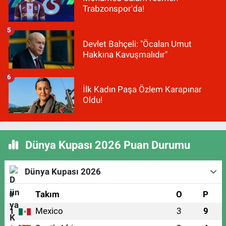
Trabzonspor'da!
5
Devlet Bahçeli: "Öcalan Umut
Hakkına Kavuşmalıdır"
6
İlk Kadın Paşa Özlem Karapınar
Oldu!
Dünya Kupası 2026 Puan Durumu
Dünya Kupası 2026
#
Takım
O
P
Mexico
3
9
1