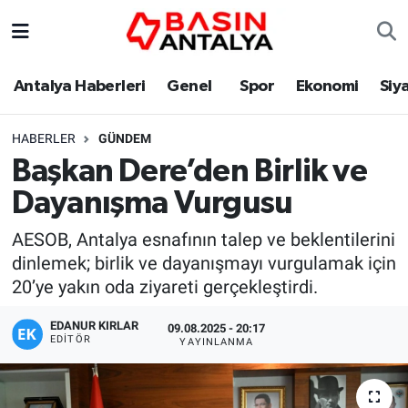
Antalya Haberleri
Genel
Spor
Ekonomi
Siy
HABERLER
GÜNDEM
Başkan Dere’den Birlik ve
Dayanışma Vurgusu
AESOB, Antalya esnafının talep ve beklentilerini
dinlemek; birlik ve dayanışmayı vurgulamak için
20’ye yakın oda ziyareti gerçekleştirdi.
EDANUR KIRLAR
09.08.2025 - 20:17
EDITÖR
YAYINLANMA