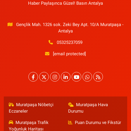
Haber Paylaşınca Güzel! Basın Antalya
Gençlik Mah. 1326 sok. Zeki Bey Apt. 10/A Muratpaşa -
Antalya
05325237059
[email protected]
Muratpaşa Nöbetçi
Muratpaşa Hava
Eczaneler
Durumu
Muratpaşa Trafik
Puan Durumu ve Fikstür
Yoğunluk Haritası