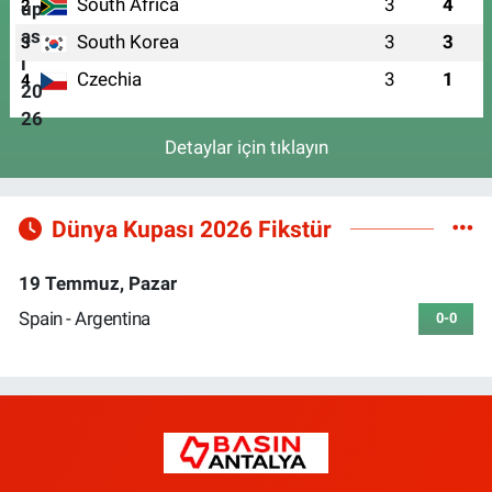
South Africa
3
4
2
South Korea
3
3
3
Czechia
3
1
4
Detaylar için tıklayın
Dünya Kupası 2026 Fikstür
19 Temmuz, Pazar
Spain - Argentina
0-0