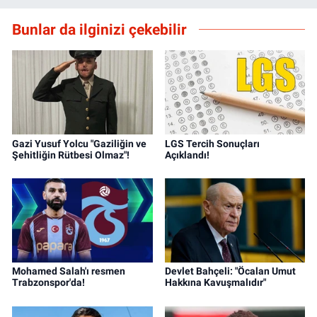
Bunlar da ilginizi çekebilir
Gazi Yusuf Yolcu "Gaziliğin ve
LGS Tercih Sonuçları
Şehitliğin Rütbesi Olmaz"!
Açıklandı!
Mohamed Salah'ı resmen
Devlet Bahçeli: "Öcalan Umut
Trabzonspor'da!
Hakkına Kavuşmalıdır"