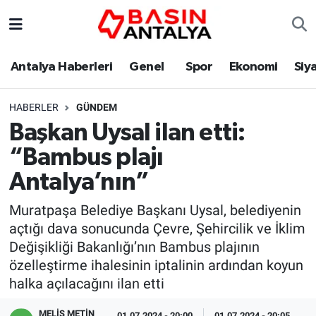
Antalya Haberleri
Genel
Spor
Ekonomi
Siy
HABERLER
GÜNDEM
Başkan Uysal ilan etti:
“Bambus plajı
Antalya’nın”
Muratpaşa Belediye Başkanı Uysal, belediyenin
açtığı dava sonucunda Çevre, Şehircilik ve İklim
Değişikliği Bakanlığı’nın Bambus plajının
özelleştirme ihalesinin iptalinin ardından koyun
halka açılacağını ilan etti
MELİS METİN
01.07.2024 - 20:00
01.07.2024 - 20:05