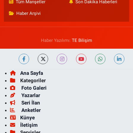
Tüm Manşetler
Son Dakika Haberleri
Haber Arşivi
Haber Yazılımı:
TE Bilişim
Ana Sayfa
Kategoriler
Foto Galeri
Yazarlar
Seri İlan
Anketler
Künye
İletişim
Servisler