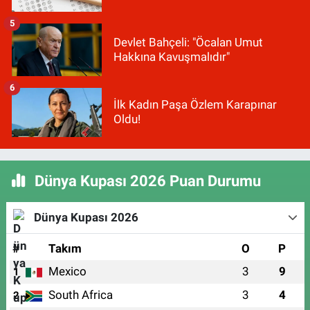
5
Devlet Bahçeli: "Öcalan Umut
Hakkına Kavuşmalıdır"
6
İlk Kadın Paşa Özlem Karapınar
Oldu!
Dünya Kupası 2026 Puan Durumu
Dünya Kupası 2026
#
Takım
O
P
Mexico
3
9
1
South Africa
3
4
2