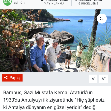
EDITÖR
YAYINLANMA
GÜNCELLEME
Paylaş
-
+
A
A
Bambus, Gazi Mustafa Kemal Atatürk’ün
1930'da Antalya'yı ilk ziyaretinde “Hiç şüphesiz
ki Antalya dünyanın en güzel yeridir" dediği