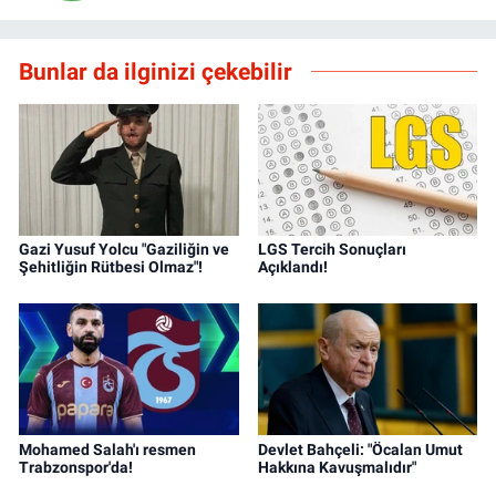
Bunlar da ilginizi çekebilir
Gazi Yusuf Yolcu "Gaziliğin ve
LGS Tercih Sonuçları
Şehitliğin Rütbesi Olmaz"!
Açıklandı!
Mohamed Salah'ı resmen
Devlet Bahçeli: "Öcalan Umut
Trabzonspor'da!
Hakkına Kavuşmalıdır"