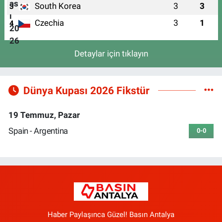
South Korea
3
3
3
Czechia
3
1
4
Detaylar için tıklayın
Dünya Kupası 2026 Fikstür
19 Temmuz, Pazar
Spain - Argentina
0-0
Haber Paylaşınca Güzel! Basın Antalya