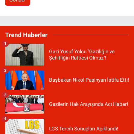
Trend Haberler
1
Gazi Yusuf Yolcu "Gaziliğin ve
Şehitliğin Rütbesi Olmaz"!
2
Başbakan Nikol Paşinyan İstifa Etti!
3
Gazilerin Hak Arayışında Acı Haber!
4
LGS Tercih Sonuçları Açıklandı!