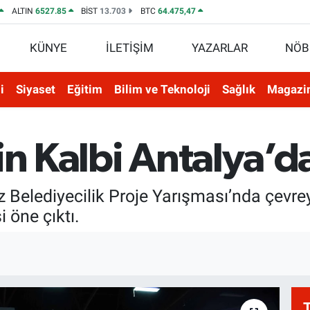
ALTIN
6527.85
BİST
13.703
BTC
64.475,47
KÜNYE
İLETİŞİM
YAZARLAR
NÖB
i
Siyaset
Eğitim
Bilim ve Teknoloji
Sağlık
Magazi
in Kalbi Antalya’da
Belediyecilik Proje Yarışması’nda çevreye
 öne çıktı.