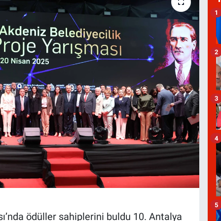
1
2
3
4
5
ı’nda ödüller sahiplerini buldu 10. Antalya