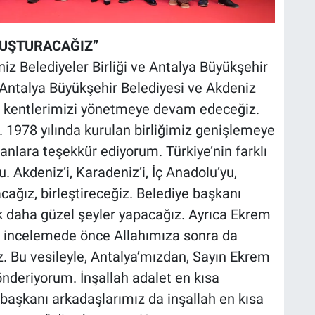
LUŞTURACAĞIZ”
z Belediyeler Birliği ve Antalya Büyükşehir
“Antalya Büyükşehir Belediyesi ve Akdeniz
ılla kentlerimizi yönetmeye devam edeceğiz.
. 1978 yılında kurulan birliğimiz genişlemeye
nlara teşekkür ediyorum. Türkiye’nin farklı
. Akdeniz’i, Karadeniz’i, İç Anadolu’yu,
cağız, birleştireceğiz. Belediye başkanı
ok daha güzel şeyler yapacağız. Ayrıca Ekrem
rlü incelemede önce Allahımıza sonra da
iz. Bu vesileyle, Antalya’mızdan, Sayın Ekrem
nderiyorum. İnşallah adalet en kısa
başkanı arkadaşlarımız da inşallah en kısa