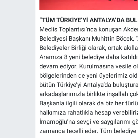
“TÜM TÜRKİYE’Yİ ANTALYA’DA BU
Meclis Toplantısı’nda konuşan Akdeni
Belediyesi Başkanı Muhittin Böcek, 
Belediyeler Birliği olarak, ortak ak
Aramıza 8 yeni belediye daha katıldı
devam ediyor. Kurulmasına vesile ola
bölgelerinden de yeni üyelerimiz oldu
bütün Türkiye’yi Antalya’da buluştura
arkadaşlarımızla birlikte inşallah ç
Başkanla ilgili olarak da biz her tü
halkımıza rahatlıkla hesap verebilir
İmamoğlu’na sevgi ve saygılarımı gö
zamanda tecelli eder. Tüm belediye 