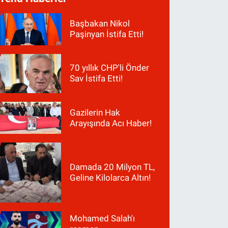
Başbakan Nikol
Paşinyan İstifa Etti!
70 yıllık CHP'li Önder
Sav İstifa Etti!
Gazilerin Hak
Arayışında Acı Haber!
Damada 20 Milyon TL,
Geline Kilolarca Altın!
Mohamed Salah'ı