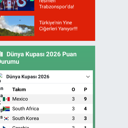
resmen
Trabzonspor'da!
Türkiye'nin Yine
Ciğerleri Yanıyor!!!
Dünya Kupası 2026 Puan
Durumu
Dünya Kupası 2026
#
Takım
O
P
Mexico
3
9
1
South Africa
3
4
2
South Korea
3
3
3
Czechia
3
1