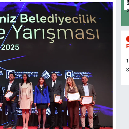
F
1
S