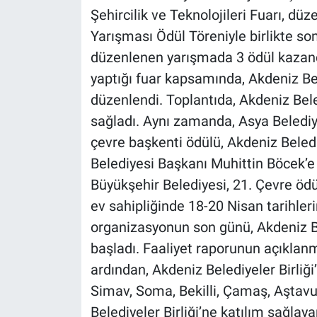
Şehircilik ve Teknolojileri Fuarı, dü
Yarışması Ödül Töreniyle birlikte so
düzenlenen yarışmada 3 ödül kazandı.
yaptığı fuar kapsamında, Akdeniz Bele
düzenlendi. Toplantıda, Akdeniz Beled
sağladı. Aynı zamanda, Asya Belediy
çevre başkenti ödülü, Akdeniz Beledi
Belediyesi Başkanı Muhittin Böcek’e t
Büyükşehir Belediyesi, 21. Çevre ödü
ev sahipliğinde 18-20 Nisan tarihl
organizasyonun son günü, Akdeniz Bel
başladı. Faaliyet raporunun açıklan
ardından, Akdeniz Belediyeler Birliği’
Simav, Soma, Bekilli, Çamaş, Aştavu
Belediyeler Birliği’ne katılım sağlaya