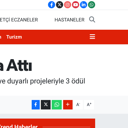
ETÇİ ECZANELER
HASTANELER
n
Turizm
 Attı
 duyarlı projeleriyle 3 ödül
-
+
A
A
Trend Haberler