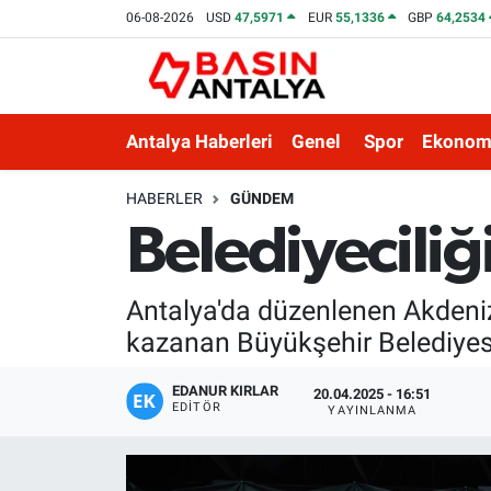
06-08-2026
USD
47,5971
EUR
55,1336
GBP
64,2534
Antalya Haberleri
Genel
Spor
Ekonom
HABERLER
GÜNDEM
Belediyeciliğ
Antalya'da düzenlenen Akdeniz 
kazanan Büyükşehir Belediyesi
EDANUR KIRLAR
20.04.2025 - 16:51
EDITÖR
YAYINLANMA