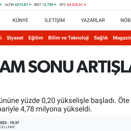
ALTIN
6574.81
BİST
13.799
BTC
64.225,61
KÜNYE
İLETİŞİM
YAZARLAR
NÖB
i
Siyaset
Eğitim
Bilim ve Teknoloji
Sağlık
Magazi
AM SONU ARTIŞL
nüne yüzde 0,20 yükselişle başladı. Öte
bariyle 4,78 milyona yükseldi.
023 - 10:37
CELLEME