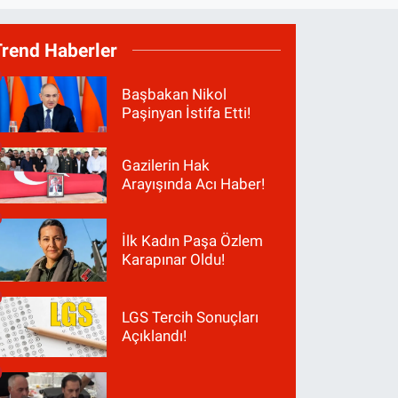
Trend Haberler
Başbakan Nikol
Paşinyan İstifa Etti!
Gazilerin Hak
Arayışında Acı Haber!
İlk Kadın Paşa Özlem
Karapınar Oldu!
LGS Tercih Sonuçları
Açıklandı!