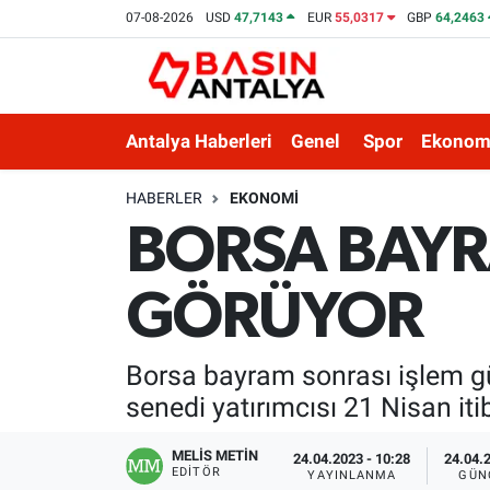
07-08-2026
USD
47,7143
EUR
55,0317
GBP
64,2463
Antalya Haberleri
Genel
Spor
Ekonom
HABERLER
EKONOMI
BORSA BAYR
GÖRÜYOR
Borsa bayram sonrası işlem gü
senedi yatırımcısı 21 Nisan iti
MELİS METİN
24.04.2023 - 10:28
24.04.2
EDITÖR
YAYINLANMA
GÜN