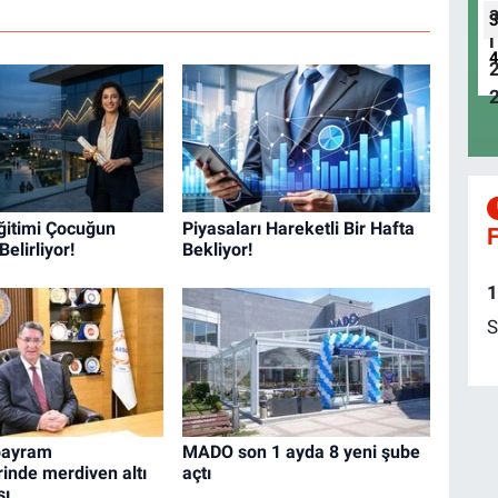
ğitimi Çocuğun
Piyasaları Hareketli Bir Hafta
F
Belirliyor!
Bekliyor!
1
S
bayram
MADO son 1 ayda 8 yeni şube
erinde merdiven altı
açtı
sı