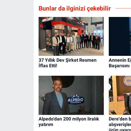
Bunlar da ilginizi çekebilir
37 Yıllık Dev Şirket Resmen
Annenin E
İflas Etti!
Başarısını 
Alpedo'dan 200 milyon liralık
Dere'den 
yatırım
alışverişl
ürün uyarı