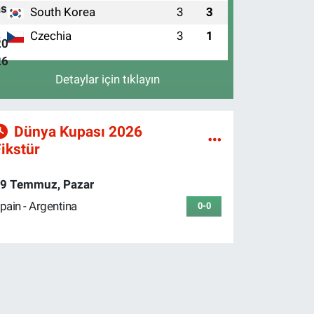
South Korea
3
3
3
Czechia
3
1
4
Detaylar için tıklayın
Dünya Kupası 2026
ikstür
9 Temmuz, Pazar
pain - Argentina
0-0