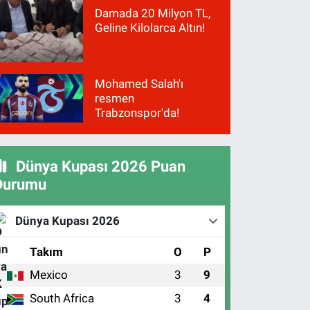
Damada 20 Milyon TL,
Geline Kilolarca Altın!
Mohamed Salah'ı
resmen
Trabzonspor'da!
Dünya Kupası 2026 Puan
Durumu
Dünya Kupası 2026
#
Takım
O
P
Mexico
3
9
1
South Africa
3
4
2