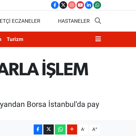
ETÇİ ECZANELER
HASTANELER
n
Turizm
ARLA İŞLEM
 yandan Borsa İstanbul’da pay
-
+
A
A