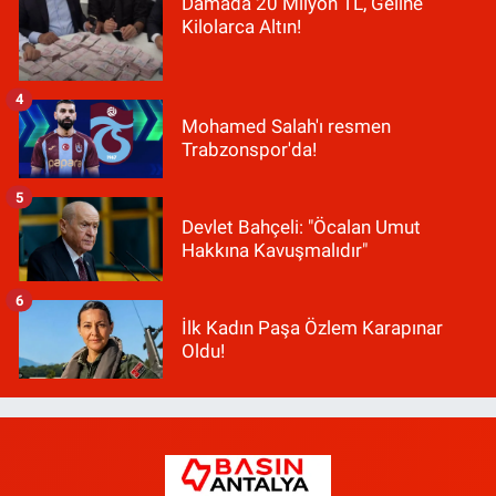
Damada 20 Milyon TL, Geline
Kilolarca Altın!
4
Mohamed Salah'ı resmen
Trabzonspor'da!
5
Devlet Bahçeli: "Öcalan Umut
Hakkına Kavuşmalıdır"
6
İlk Kadın Paşa Özlem Karapınar
Oldu!