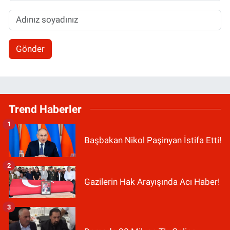
Gönder
Trend Haberler
1
Başbakan Nikol Paşinyan İstifa Etti!
2
Gazilerin Hak Arayışında Acı Haber!
3