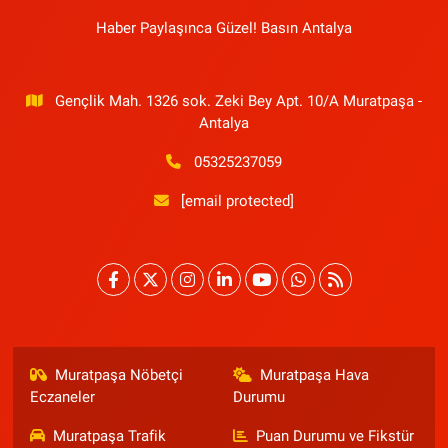
Haber Paylaşınca Güzel! Basın Antalya
Gençlik Mah. 1326 sok. Zeki Bey Apt. 10/A Muratpaşa -
Antalya
05325237059
[email protected]
Muratpaşa Nöbetçi
Muratpaşa Hava
Eczaneler
Durumu
Muratpaşa Trafik
Puan Durumu ve Fikstür