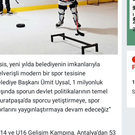
is, yeni yılda belediyenin imkanlarıyla
F
lverişli modern bir spor tesisine
lediye Başkanı Ümit Uysal, 1 milyonluk
1
ışında sporun devlet politikalarının temel
S
“Muratpaşa’da sporcu yetiştirmeye, spor
porlarını yaygınlaştırmaya devam edeceğiz”
14 ve U16 Gelişim Kampına, Antalya’dan 53