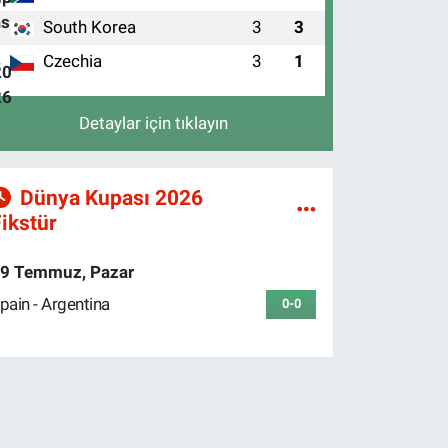
South Korea
3
3
3
Czechia
3
1
4
Detaylar için tıklayın
Dünya Kupası 2026
ikstür
9 Temmuz, Pazar
pain - Argentina
0-0