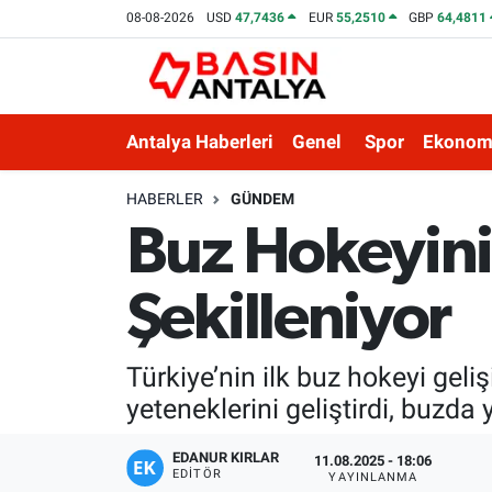
08-08-2026
USD
47,7436
EUR
55,2510
GBP
64,4811
Antalya Haberleri
Genel
Spor
Ekonom
HABERLER
GÜNDEM
Buz Hokeyini
Şekilleniyor
Türkiye’nin ilk buz hokeyi gel
yeteneklerini geliştirdi, buzda
EDANUR KIRLAR
11.08.2025 - 18:06
EDITÖR
YAYINLANMA