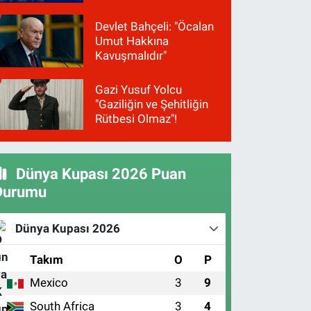
Devlet Bahçeli: "Öcalan
Umut Hakkına
Kavuşmalıdır"
Gazi Yusuf Yolcu
"Gaziliğin ve Şehitliğin
Rütbesi Olmaz"!
Dünya Kupası 2026 Puan
Durumu
Dünya Kupası 2026
#
Takım
O
P
Mexico
3
9
1
South Africa
3
4
2