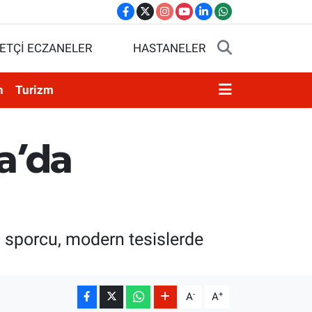
ETÇİ ECZANELER
HASTANELER
n
Turizm
a’da
ç sporcu, modern tesislerde
-
+
A
A