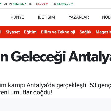
ALTIN
6660.55
BİST
13.779
BTC
64.959,79
KÜNYE
İLETİŞİM
YAZARLAR
NÖB
i
Siyaset
Eğitim
Bilim ve Teknoloji
Sağlık
Magazi
n Geleceği Antaly
işim kampı Antalya’da gerçekleşti. 53 gen
 yeni umutlar doğdu!