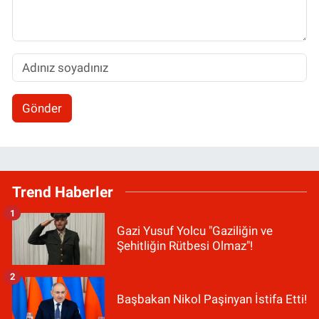
Gönder
Trend Haberler
1
Gazi Yusuf Yolcu "Gaziliğin ve
Şehitliğin Rütbesi Olmaz"!
2
Başbakan Nikol Paşinyan İstifa Etti!