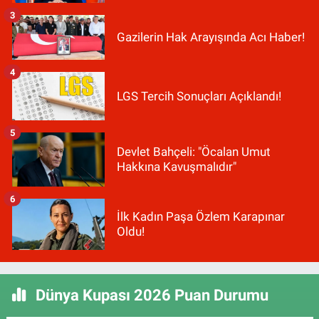
3
Gazilerin Hak Arayışında Acı Haber!
4
LGS Tercih Sonuçları Açıklandı!
5
Devlet Bahçeli: "Öcalan Umut
Hakkına Kavuşmalıdır"
6
İlk Kadın Paşa Özlem Karapınar
Oldu!
Dünya Kupası 2026 Puan Durumu