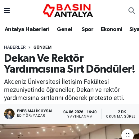
Antalya Haberleri
Genel
Spor
Ekonomi
Siy
HABERLER
GÜNDEM
Dekan Ve Rektör
Yardımcısına Sırt Döndüler!
Akdeniz Üniversitesi İletişim Fakültesi
mezuniyetinde öğrenciler, Dekan ve rektör
yardımcısına sırtlarını dönerek protesto etti.
ENES MALİK UYSAL
04.06.2026 - 16:40
2 DK
EDITÖR/YAZAR
YAYINLANMA
OKUNMA SÜRESI