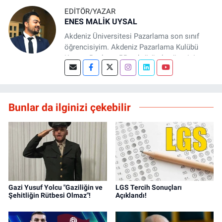
EDITÖR/YAZAR
ENES MALİK UYSAL
Akdeniz Üniversitesi Pazarlama son sınıf
öğrencisiyim. Akdeniz Pazarlama Kulübü
Kurucu Başkanı, PR sektöründe yönetici
asistanı ve Basın Antalya sitesinde editör
olarak aktif rol alıyorum. Teorik pazarlama
eğitimimi saha tecrübesiyle birleştirerek
dürüst, stratejik ve veri odaklı içerikler
Bunlar da ilginizi çekebilir
üretmeye odaklanıyorum. Marka iletişimi ve
dijital pazarlama alanında değer yaratmayı
hedefliyorum.
Gazi Yusuf Yolcu "Gaziliğin ve
LGS Tercih Sonuçları
Şehitliğin Rütbesi Olmaz"!
Açıklandı!