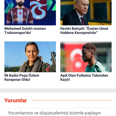
Mohamed Salah'ı resmen
Devlet Bahçeli: "Öcalan Umut
Trabzonspor'da!
Hakkına Kavuşmalıdır"
İlk Kadın Paşa Özlem
Aşık Olan Futbolcu Takımdan
Karapınar Oldu!
Kaçtı!
Yorumlar