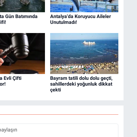
ta Gün Batımında
Antalya'da Koruyucu Aileler
ifi!
Unutulmadı!
 Evli Çifti
Bayram tatili dolu dolu geçti,
or!
sahillerdeki yoğunluk dikkat
çekti