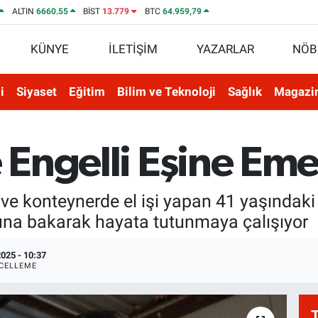
ALTIN
6660.55
BİST
13.779
BTC
64.959,79
KÜNYE
İLETİŞİM
YAZARLAR
NÖB
i
Siyaset
Eğitim
Bilim ve Teknoloji
Sağlık
Magazi
e Engelli Eşine Em
 ve konteynerde el işi yapan 41 yaşındak
ğuna bakarak hayata tutunmaya çalışıyor
025 - 10:37
CELLEME