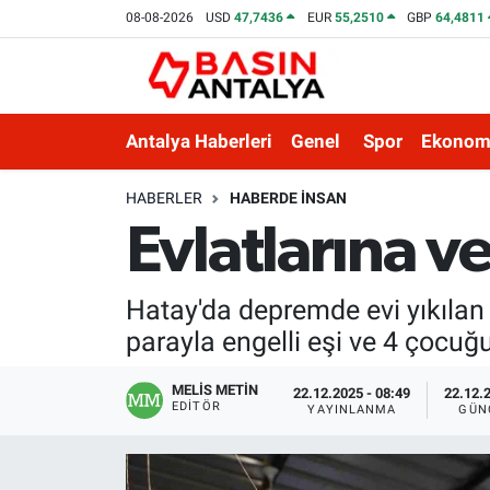
08-08-2026
USD
47,7436
EUR
55,2510
GBP
64,4811
Antalya Haberleri
Genel
Spor
Ekonom
HABERLER
HABERDE INSAN
Evlatlarına v
Hatay'da depremde evi yıkılan
parayla engelli eşi ve 4 çocu
MELİS METİN
22.12.2025 - 08:49
22.12.2
EDITÖR
YAYINLANMA
GÜN