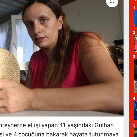
1
2
3
4
nteynerde el işi yapan 41 yaşındaki Gülhan
5
 eşi ve 4 çocuğuna bakarak hayata tutunmaya