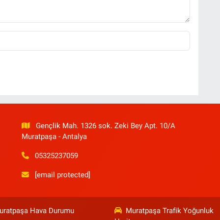
Gençlik Mah. 1326 sok. Zeki Bey Apt. 10/A
Muratpaşa - Antalya
05325237059
[email protected]
uratpaşa Hava Durumu
Muratpaşa Trafik Yoğunluk