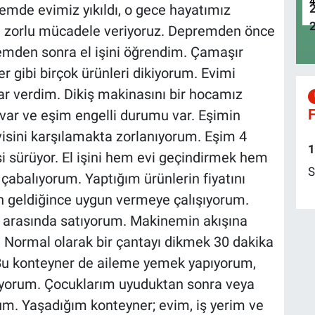
mde evimiz yıkıldı, o gece hayatımız
şı zorlu mücadele veriyoruz. Depremden önce
emden sonra el işini öğrendim. Çamaşır
er gibi birçok ürünleri dikiyorum. Evimi
ar verdim. Dikiş makinasını bir hocamız
F
ar ve eşim engelli durumu var. Eşimin
isini karşılamakta zorlanıyorum. Eşim 4
1
si sürüyor. El işini hem evi geçindirmek hem
S
 çabalıyorum. Yaptığım ürünlerin fiyatını
n geldiğince uygun vermeye çalışıyorum.
L arasında satıyorum. Makinemin akışına
. Normal olarak bir çantayı dikmek 30 dakika
. Bu konteyner de aileme yemek yapıyorum,
pıyorum. Çocuklarım uyuduktan sonra veya
m. Yaşadığım konteyner; evim, iş yerim ve