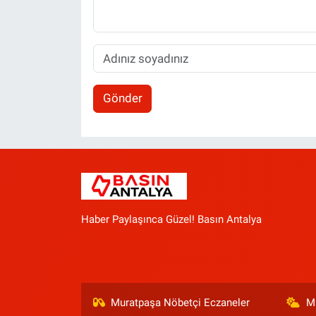
Gönder
Haber Paylaşınca Güzel! Basın Antalya
Muratpaşa Nöbetçi Eczaneler
M