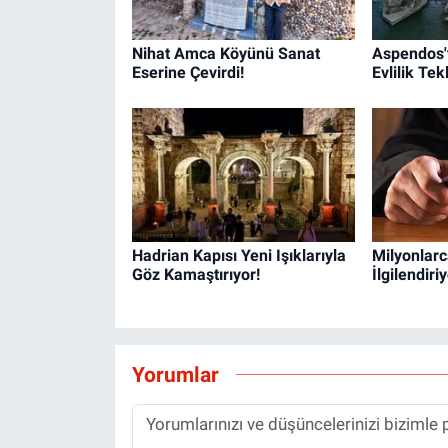
Nihat Amca Köyünü Sanat
Aspendos'
Eserine Çevirdi!
Evlilik Tekl
Hadrian Kapısı Yeni Işıklarıyla
Milyonlarca
Göz Kamaştırıyor!
İlgilendiriy
Yorumlar