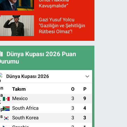
Kavuşmalıdır"
Gazi Yusuf Yolcu
"Gaziliğin ve Şehitliğin
Rütbesi Olmaz"!
Dünya Kupası 2026 Puan
Durumu
Dünya Kupası 2026
#
Takım
O
P
Mexico
3
9
1
South Africa
3
4
2
South Korea
3
3
3