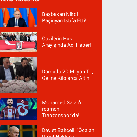
Başbakan Nikol
Paşinyan İstifa Etti!
Gazilerin Hak
Arayışında Acı Haber!
Damada 20 Milyon TL,
Geline Kilolarca Altın!
Mohamed Salah'ı
resmen
Trabzonspor'da!
Devlet Bahçeli: "Öcalan
Umut Hakkına