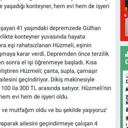
ikte yaşadığı konteyner, hem evi hem de işyeri
6
yaşayan 41 yaşındaki depremzede Gülhan
irlikte konteyner yuvasında hayata
a eşi rahatsızlanan Hüzmeli, eşinin
şmaya karar verdi. Depremden önce terzilik
 sonra el işi öğrenmeye başladı. Kısa
eliştiren Hüzmeli; çanta, supla, çamaşır
ailesini geçindiriyor. Dikiş makinesiyle
100 ila 300 TL arasında satıyor. Hüzmeli'nin
, hem evi hem de işyeri oldu.
m ve mutfağım oldu ve bu şekilde yaşıyoruz'
yaparak ailesini geçindirmeye çalışan 4