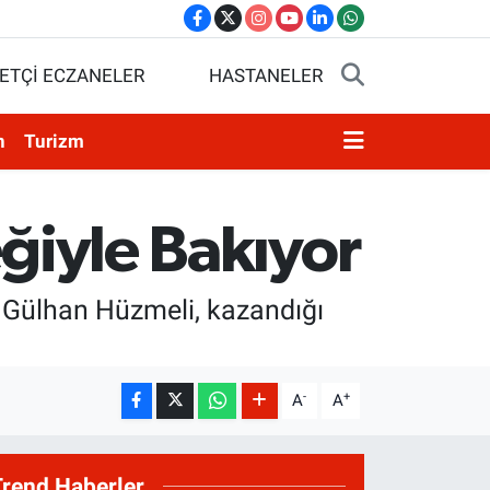
ETÇİ ECZANELER
HASTANELER
n
Turizm
eğiyle Bakıyor
i Gülhan Hüzmeli, kazandığı
-
+
A
A
Trend Haberler