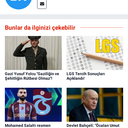
Bunlar da ilginizi çekebilir
Gazi Yusuf Yolcu "Gaziliğin ve
LGS Tercih Sonuçları
Şehitliğin Rütbesi Olmaz"!
Açıklandı!
Mohamed Salah'ı resmen
Devlet Bahçeli: "Öcalan Umut