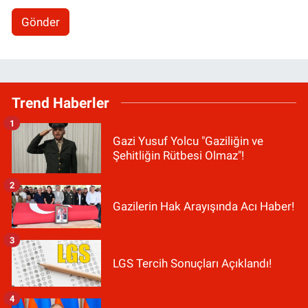
Gönder
Trend Haberler
1
Gazi Yusuf Yolcu "Gaziliğin ve
Şehitliğin Rütbesi Olmaz"!
2
Gazilerin Hak Arayışında Acı Haber!
3
LGS Tercih Sonuçları Açıklandı!
4