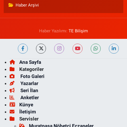
Haber Arşivi
Haber Yazılımı:
TE Bilişim
Ana Sayfa
Kategoriler
Foto Galeri
Yazarlar
Seri İlan
Anketler
Künye
İletişim
Servisler
Muratpaşa Nöbetçi Eczaneler