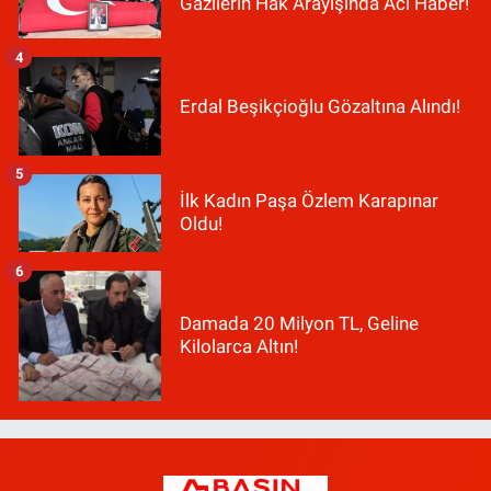
Gazilerin Hak Arayışında Acı Haber!
4
Erdal Beşikçioğlu Gözaltına Alındı!
5
İlk Kadın Paşa Özlem Karapınar
Oldu!
6
Damada 20 Milyon TL, Geline
Kilolarca Altın!