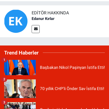
EDITÖR HAKKINDA
Edanur Kırlar
Trend Haberler
1
Başbakan Nikol Paşinyan İstifa Etti!
2
70 yıllık CHP'li Önder Sav İstifa Etti!
3