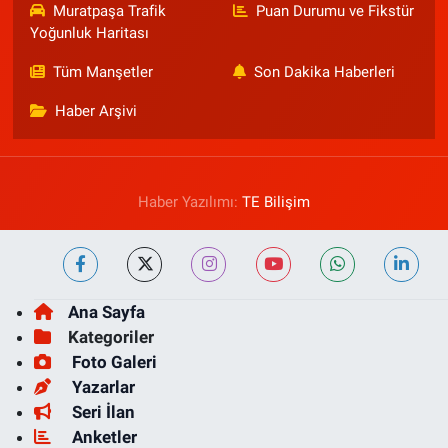
Muratpaşa Trafik
Puan Durumu ve Fikstür
Yoğunluk Haritası
Tüm Manşetler
Son Dakika Haberleri
Haber Arşivi
Haber Yazılımı:
TE Bilişim
Ana Sayfa
Kategoriler
Foto Galeri
Yazarlar
Seri İlan
Anketler