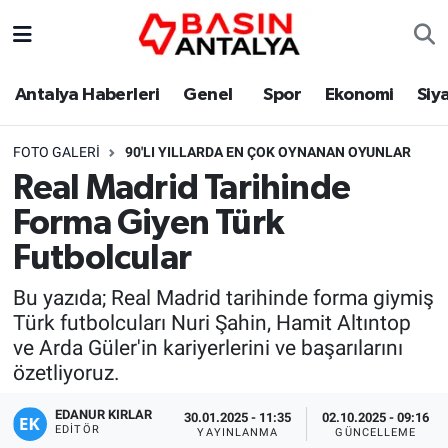
Antalya Haberleri
Genel
Spor
Ekonomi
Siy
FOTO GALERI
90'LI YILLARDA EN ÇOK OYNANAN OYUNLAR
Real Madrid Tarihinde
Forma Giyen Türk
Futbolcular
Bu yazıda; Real Madrid tarihinde forma giymiş
Türk futbolcuları Nuri Şahin, Hamit Altıntop
ve Arda Güler'in kariyerlerini ve başarılarını
özetliyoruz.
EDANUR KIRLAR
30.01.2025 - 11:35
02.10.2025 - 09:16
EDITÖR
YAYINLANMA
GÜNCELLEME