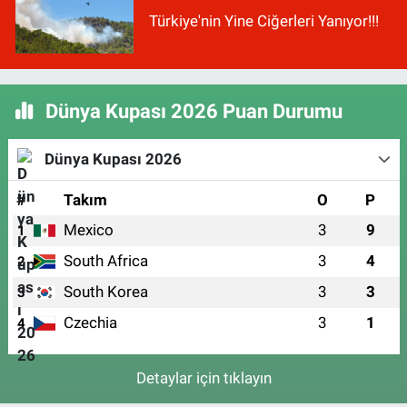
Türkiye'nin Yine Ciğerleri Yanıyor!!!
Dünya Kupası 2026 Puan Durumu
Dünya Kupası 2026
#
Takım
O
P
Mexico
3
9
1
South Africa
3
4
2
South Korea
3
3
3
Czechia
3
1
4
Detaylar için tıklayın