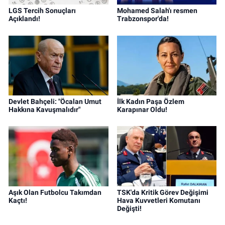
LGS Tercih Sonuçları
Mohamed Salah'ı resmen
Açıklandı!
Trabzonspor'da!
Devlet Bahçeli: "Öcalan Umut
İlk Kadın Paşa Özlem
Hakkına Kavuşmalıdır"
Karapınar Oldu!
Aşık Olan Futbolcu Takımdan
TSK'da Kritik Görev Değişimi
Kaçtı!
Hava Kuvvetleri Komutanı
Değişti!