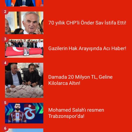
2
70 yıllık CHP'li Önder Sav İstifa Etti!
3
Gazilerin Hak Arayışında Acı Haber!
4
Damada 20 Milyon TL, Geline
Kilolarca Altın!
5
Mohamed Salah'ı resmen
Trabzonspor'da!
6