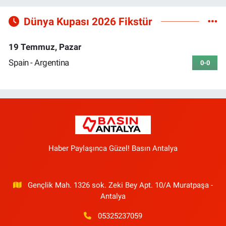
Dünya Kupası 2026 Fikstür
19 Temmuz, Pazar
Spain - Argentina
0-0
Haber Paylaşınca Güzel! Basın Antalya
Gençlik Mah. 1326 sok. Zeki Bey Apt. 10/A Muratpaşa -
Antalya
05325237059