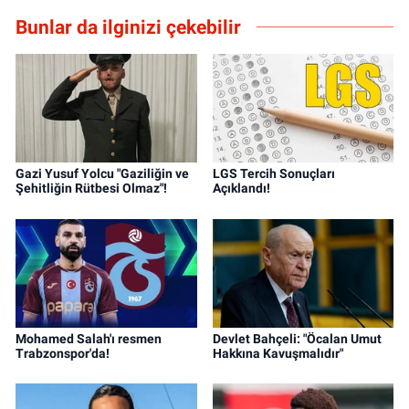
Bunlar da ilginizi çekebilir
Gazi Yusuf Yolcu "Gaziliğin ve
LGS Tercih Sonuçları
Şehitliğin Rütbesi Olmaz"!
Açıklandı!
Mohamed Salah'ı resmen
Devlet Bahçeli: "Öcalan Umut
Trabzonspor'da!
Hakkına Kavuşmalıdır"