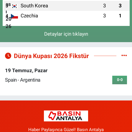
South Korea
3
3
3
Czechia
3
1
4
Detaylar için tıklayın
Dünya Kupası 2026 Fikstür
19 Temmuz, Pazar
Spain - Argentina
0-0
Haber Paylaşınca Güzel! Basın Antalya