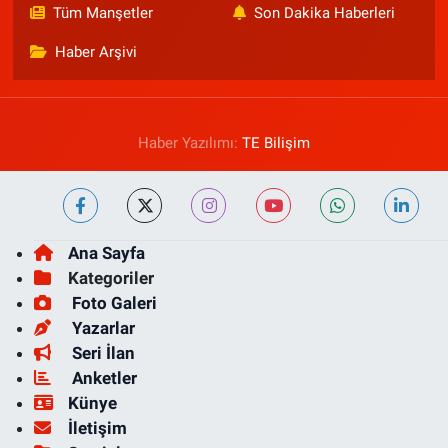
Tüm Manşetler
Son Dakika Haberleri
Haber Arşivi
Haber Yazılımı:
TE Bilişim
Ana Sayfa
Kategoriler
Foto Galeri
Yazarlar
Seri İlan
Anketler
Künye
İletişim