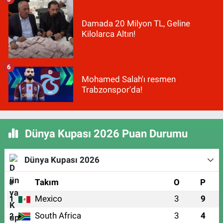
Damada 20 Milyon TL, Geline
Kilolarca Altın!
6
Mohamed Salah'ı resmen
Trabzonspor'da!
Dünya Kupası 2026 Puan Durumu
Dünya Kupası 2026
#
Takım
O
P
Mexico
3
9
1
South Africa
3
4
2