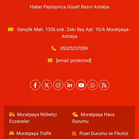
Haber Paylaşınca Güzel! Basın Antalya
Gençlik Mah. 1326 sok. Zeki Bey Apt. 10/A Muratpaşa -
Antalya
05325237059
[email protected]
Muratpaşa Nöbetçi
Muratpaşa Hava
Eczaneler
Durumu
Muratpaşa Trafik
Puan Durumu ve Fikstür