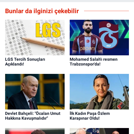
Bunlar da ilginizi çekebilir
LGS Tercih Sonuçları
Mohamed Salah'ı resmen
Açıklandı!
Trabzonspor'da!
Devlet Bahçeli: "Öcalan Umut
İlk Kadın Paşa Özlem
Hakkına Kavuşmalıdır"
Karapınar Oldu!