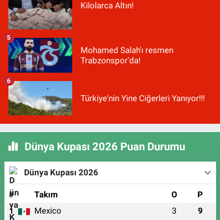
Kilolarca Altın!
5
Mohamed Salah'ı resmen
Trabzonspor'da!
6
Türkiye'nin Yine Ciğerleri Yanıyor!!!
Dünya Kupası 2026 Puan Durumu
Dünya Kupası 2026
#
Takım
O
P
Mexico
3
9
1