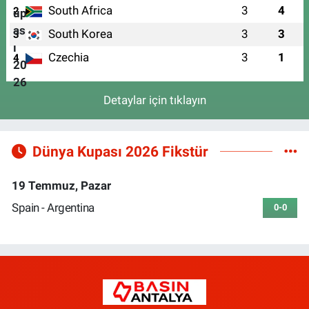
South Africa
3
4
2
South Korea
3
3
3
Czechia
3
1
4
Detaylar için tıklayın
Dünya Kupası 2026 Fikstür
19 Temmuz, Pazar
Spain - Argentina
0-0