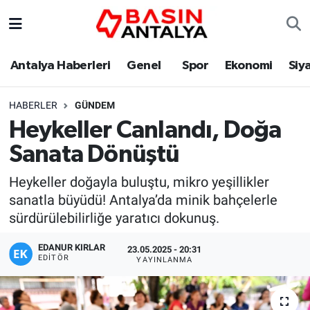
Antalya Haberleri
Genel
Spor
Ekonomi
Siy
HABERLER
GÜNDEM
Heykeller Canlandı, Doğa
Sanata Dönüştü
Heykeller doğayla buluştu, mikro yeşillikler
sanatla büyüdü! Antalya’da minik bahçelerle
sürdürülebilirliğe yaratıcı dokunuş.
EDANUR KIRLAR
23.05.2025 - 20:31
EDITÖR
YAYINLANMA