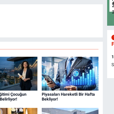
F
1
S
ğitimi Çocuğun
Piyasaları Hareketli Bir Hafta
Belirliyor!
Bekliyor!