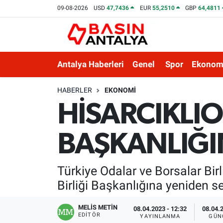
09-08-2026
USD
47,7436
EUR
55,2510
GBP
64,4811
Antalya Haberleri
Genel
Spor
Ekonom
HABERLER
EKONOMI
HİSARCIKLI
BAŞKANLIĞIN
Türkiye Odalar ve Borsalar Birl
Birliği Başkanlığına yeniden se
MELİS METİN
08.04.2023 - 12:32
08.04.2
EDITÖR
YAYINLANMA
GÜN