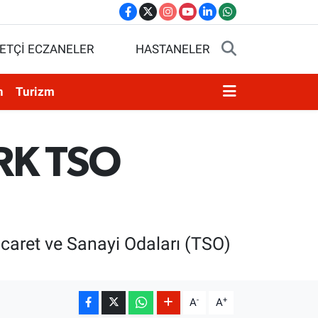
ETÇİ ECZANELER
HASTANELER
n
Turizm
RK TSO
Ticaret ve Sanayi Odaları (TSO)
-
+
A
A