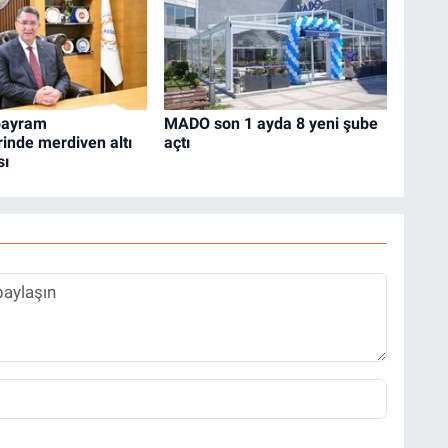
bayram
MADO son 1 ayda 8 yeni şube
erinde merdiven altı
açtı
sı