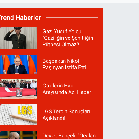
Trend Haberler
Gazi Yusuf Yolcu
"Gaziliğin ve Şehitliğin
Rütbesi Olmaz"!
Başbakan Nikol
Paşinyan İstifa Etti!
Gazilerin Hak
Arayışında Acı Haber!
LGS Tercih Sonuçları
Açıklandı!
Devlet Bahçeli: "Öcalan