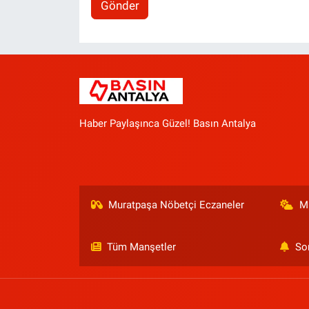
Gönder
Haber Paylaşınca Güzel! Basın Antalya
Muratpaşa Nöbetçi Eczaneler
M
Tüm Manşetler
So