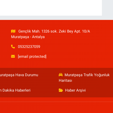
Gençlik Mah. 1326 sok. Zeki Bey Apt. 10/A
Muratpaşa - Antalya
05325237059
[email protected]
uratpaşa Hava Durumu
Muratpaşa Trafik Yoğunluk
Haritası
n Dakika Haberleri
Haber Arşivi