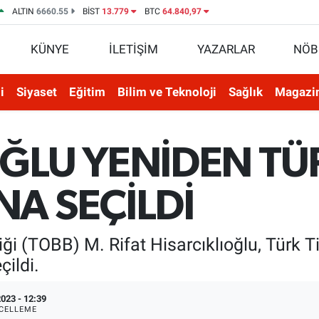
ALTIN
6660.55
BİST
13.779
BTC
64.840,97
KÜNYE
İLETİŞİM
YAZARLAR
NÖB
i
Siyaset
Eğitim
Bilim ve Teknoloji
Sağlık
Magazi
OĞLU YENİDEN TÜ
A SEÇİLDİ
iği (TOBB) M. Rifat Hisarcıklıoğlu, Türk 
çildi.
023 - 12:39
CELLEME