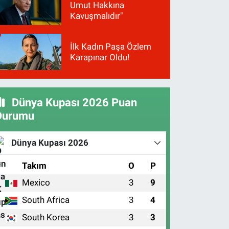
Umut Hakkına
Kavuşmalıdır"
İlk Kadın Paşa Özlem
Karapınar Oldu!
Dünya Kupası 2026 Puan
Durumu
Dünya Kupası 2026
#
Takım
O
P
Mexico
3
9
1
South Africa
3
4
2
South Korea
3
3
3