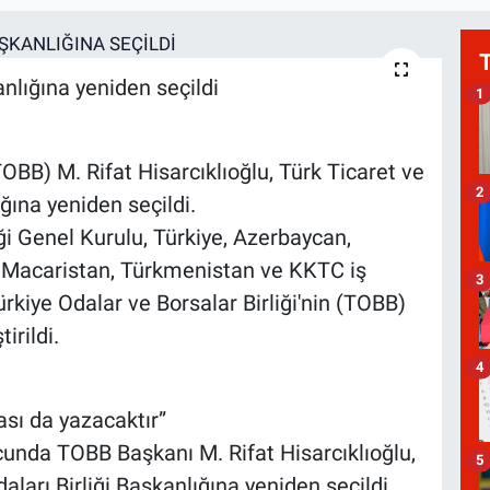
kanlığına yeniden seçildi
1
OBB) M. Rifat Hisarcıklıoğlu, Türk Ticaret ve
2
ığına yeniden seçildi.
ği Genel Kurulu, Türkiye, Azerbaycan,
, Macaristan, Türkmenistan ve KKTC iş
3
ürkiye Odalar ve Borsalar Birliği'nin (TOBB)
irildi.
4
ası da yazacaktır”
unda TOBB Başkanı M. Rifat Hisarcıklıoğlu,
5
daları Birliği Başkanlığına yeniden seçildi.