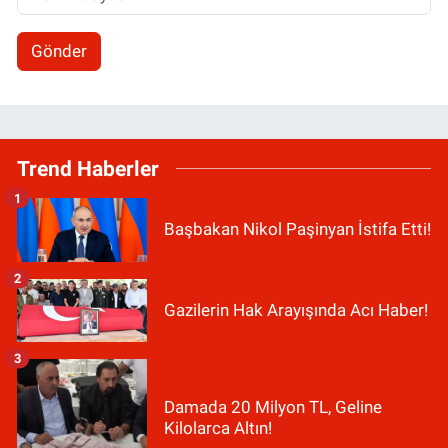
Gönder
Trend Haberler
1
Başbakan Nikol Paşinyan İstifa Etti!
2
Gazilerin Hak Arayışında Acı Haber!
3
Damada 20 Milyon TL, Geline
Kilolarca Altın!