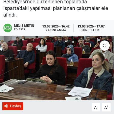
Belediyesi'nde düzenlenen toplantıda
Isparta'daki yapılması planlanan çalışmalar ele
alındı.
MELİS METİN
13.03.2026 - 16:42
13.03.2026 - 17:07
EDITÖR
YAYINLANMA
GÜNCELLEME
Paylaş
-
+
A
A