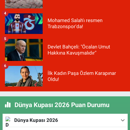
4
Mohamed Salah'ı resmen
Trabzonspor'da!
5
Devlet Bahçeli: "Öcalan Umut
Hakkına Kavuşmalıdır"
6
İlk Kadın Paşa Özlem Karapınar
Oldu!
Dünya Kupası 2026 Puan Durumu
Dünya Kupası 2026