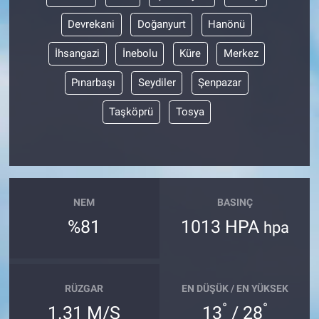
Devrekani
Doğanyurt
Hanönü
İhsangazi
İnebolu
Küre
Merkez
Pınarbaşı
Seydiler
Şenpazar
Taşköprü
Tosya
NEM
BASINÇ
%81
1013 HPA
hpa
RÜZGAR
EN DÜŞÜK / EN YÜKSEK
°
°
1.31 M/S
13
/ 28