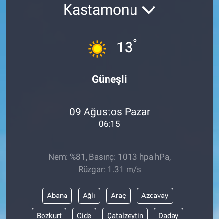
Kastamonu
°
13
Güneşli
09 Ağustos Pazar
06:15
Nem: %81, Basınç: 1013 hpa hPa,
Rüzgar: 1.31 m/s
Abana
Ağlı
Araç
Azdavay
Bozkurt
Cide
Çatalzeytin
Daday