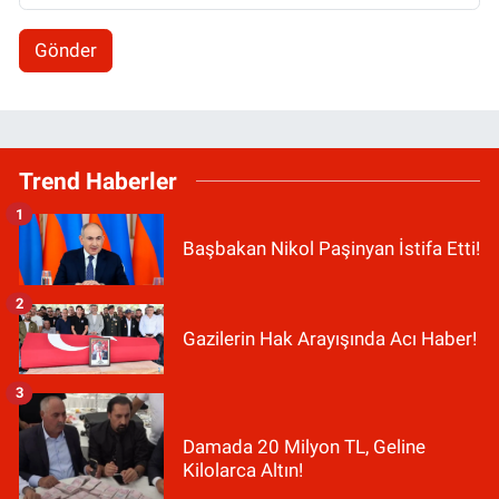
Gönder
Trend Haberler
1
Başbakan Nikol Paşinyan İstifa Etti!
2
Gazilerin Hak Arayışında Acı Haber!
3
Damada 20 Milyon TL, Geline
Kilolarca Altın!