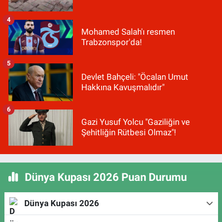
4
Mohamed Salah'ı resmen
Trabzonspor'da!
5
Devlet Bahçeli: "Öcalan Umut
Hakkına Kavuşmalıdır"
6
Gazi Yusuf Yolcu "Gaziliğin ve
Şehitliğin Rütbesi Olmaz"!
Dünya Kupası 2026 Puan Durumu
Dünya Kupası 2026