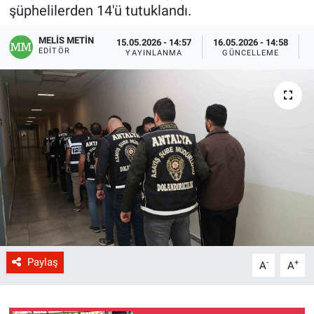
şüphelilerden 14'ü tutuklandı.
MELİS METİN
15.05.2026 - 14:57
16.05.2026 - 14:58
EDITÖR
YAYINLANMA
GÜNCELLEME
Paylaş
-
+
A
A