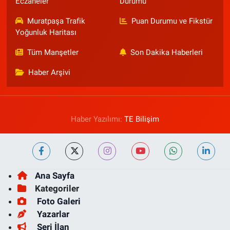
Eczaneler
Durumu
Muratpaşa Trafik
Puan Durumu ve Fikstür
Yoğunluk Haritası
Tüm Manşetler
Son Dakika Haberleri
Haber Arşivi
Haber Yazılımı:
TE Bilişim
Ana Sayfa
Kategoriler
Foto Galeri
Yazarlar
Seri İlan