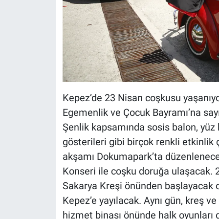
Kepez’de 23 Nisan coşkusu yaşanıyor
Egemenlik ve Çocuk Bayramı’na sayılı
Şenlik kapsamında sosis balon, yüz 
gösterileri gibi birçok renkli etkinli
akşamı Dokumapark’ta düzenlenece
Konseri ile coşku doruğa ulaşacak. 
Sakarya Kreşi önünden başlayacak o
Kepez’e yayılacak. Aynı gün, kreş ve
hizmet binası önünde halk oyunları g