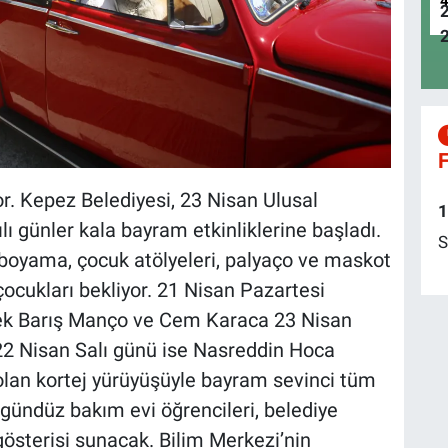
F
. Kepez Belediyesi, 23 Nisan Ulusal
1
 günler kala bayram etkinliklerine başladı.
S
boyama, çocuk atölyeleri, palyaço ve maskot
k çocukları bekliyor. 21 Nisan Pazartesi
k Barış Manço ve Cem Karaca 23 Nisan
22 Nisan Salı günü ise Nasreddin Hoca
lan kortej yürüyüşüyle bayram sevinci tüm
 gündüz bakım evi öğrencileri, belediye
österisi sunacak. Bilim Merkezi’nin