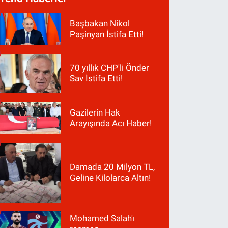
Başbakan Nikol
Paşinyan İstifa Etti!
70 yıllık CHP'li Önder
Sav İstifa Etti!
Gazilerin Hak
Arayışında Acı Haber!
Damada 20 Milyon TL,
Geline Kilolarca Altın!
Mohamed Salah'ı