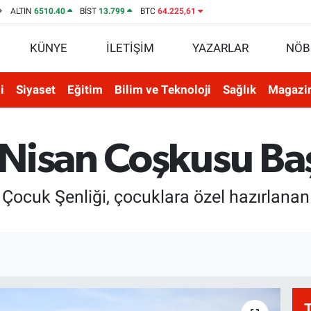
ALTIN
6510.40
BİST
13.799
BTC
64.225,61
KÜNYE
İLETİŞİM
YAZARLAR
NÖB
i
Siyaset
Eğitim
Bilim ve Teknoloji
Sağlık
Magazi
Nisan Coşkusu Baş
ocuk Şenliği, çocuklara özel hazırlanan bi