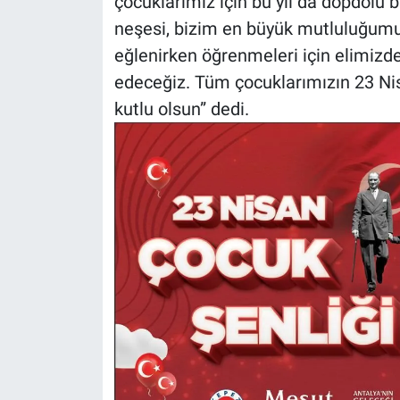
çocuklarımız için bu yıl da dopdolu b
neşesi, bizim en büyük mutluluğum
eğlenirken öğrenmeleri için elimizd
edeceğiz. Tüm çocuklarımızın 23 Ni
kutlu olsun” dedi.