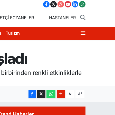
ETÇİ ECZANELER
HASTANELER
n
Turizm
ladı
rbirinden renkli etkinliklerle
-
+
A
A
Trend Haberler