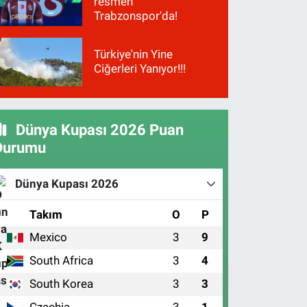
resmen
Trabzonspor'da!
Türkiye'nin Yine
Ciğerleri Yanıyor!!!
Dünya Kupası 2026 Puan
Durumu
Dünya Kupası 2026
#
Takım
O
P
Mexico
3
9
1
South Africa
3
4
2
South Korea
3
3
3
Czechia
3
1