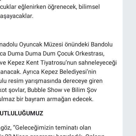
çocuklar eğlenirken öğrenecek, bilimsel
aşayacaklar.
 Anadolu Oyuncak Müzesi önündeki Bandolu
unca Duma Duma Dum Çocuk Orkestrası,
 ve Kepez Kent Tiyatrosu’nun sahneleyeceği
anacak. Ayrıca Kepez Belediyesi’nin
ulu resim yarışmasında dereceye giren
ot şovlar, Bubble Show ve Bilim Şov
nutulmaz bir bayram armağan edecek.
 MUTLULUĞUMUZ
öz, “Geleceğimizin teminatı olan