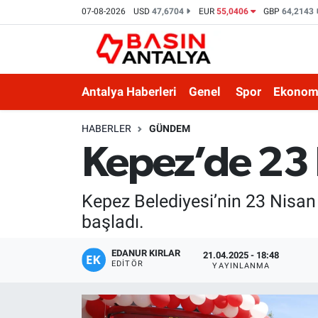
07-08-2026
USD
47,6704
EUR
55,0406
GBP
64,2143
Antalya Haberleri
Genel
Spor
Ekonom
HABERLER
GÜNDEM
Kepez’de 23 
Kepez Belediyesi’nin 23 Nisan Ç
başladı.
EDANUR KIRLAR
21.04.2025 - 18:48
EDITÖR
YAYINLANMA