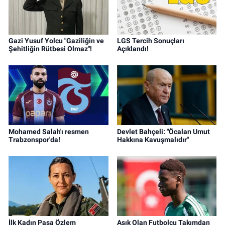
Gazi Yusuf Yolcu "Gaziliğin ve
LGS Tercih Sonuçları
Şehitliğin Rütbesi Olmaz"!
Açıklandı!
Mohamed Salah'ı resmen
Devlet Bahçeli: "Öcalan Umut
Trabzonspor'da!
Hakkına Kavuşmalıdır"
İlk Kadın Paşa Özlem
Aşık Olan Futbolcu Takımdan