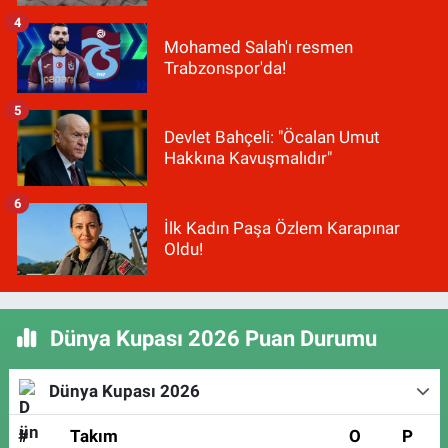
4
Mohamed Salah'ı resmen
Trabzonspor'da!
5
Devlet Bahçeli: "Öcalan Umut
Hakkına Kavuşmalıdır"
6
İlk Kadın Paşa Özlem Karapınar
Oldu!
Dünya Kupası 2026 Puan Durumu
Dünya Kupası 2026
#
Takım
O
P