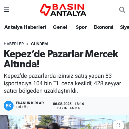
Antalya Haberleri
Genel
Spor
Ekonomi
Siy
HABERLER
GÜNDEM
Kepez’de Pazarlar Mercek
Altında!
Kepez’de pazarlarda izinsiz satış yapan 83
işportacıya 104 bin TL ceza kesildi; 428 seyyar
satıcı bölgeden uzaklaştırıldı.
EDANUR KIRLAR
06.08.2025 - 18:14
EDITÖR
YAYINLANMA