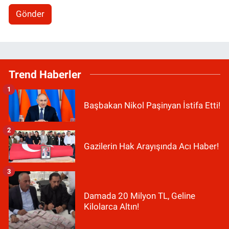
Gönder
Trend Haberler
1
Başbakan Nikol Paşinyan İstifa Etti!
2
Gazilerin Hak Arayışında Acı Haber!
3
Damada 20 Milyon TL, Geline
Kilolarca Altın!