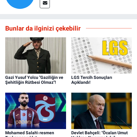
Bunlar da ilginizi çekebilir
Gazi Yusuf Yolcu "Gaziliğin ve
LGS Tercih Sonuçları
Şehitliğin Rütbesi Olmaz"!
Açıklandı!
Mohamed Salah'ı resmen
Devlet Bahçeli: "Öcalan Umut