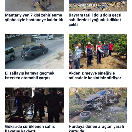
Mantar yiyen 7 kişi zehirlenme
Bayram tatili dolu dolu geçti,
şüphesiyle hastaneye kaldırıldı
sahillerdeki yoğunluk dikkat
çekti
El sallayıp karşıya geçmek
Akdeniz meyve sineğiyle
isterken otomobil çarptı
mücadele kesintisiz sürüyor
Göksu'da sürüklenen şahıs
Hurdaya dönen araçtan yaralı
hayatını kaybetti
kurtuldu