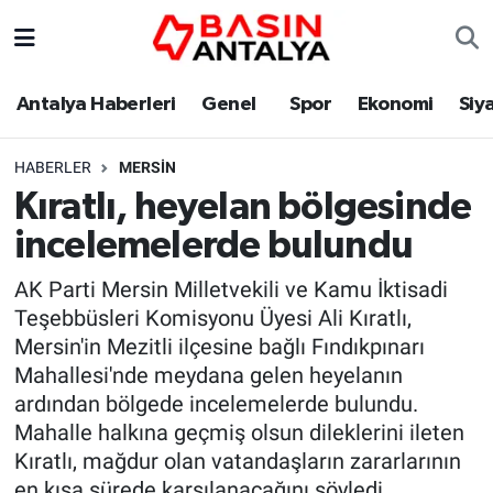
Antalya Haberleri
Genel
Spor
Ekonomi
Siy
HABERLER
MERSIN
Kıratlı, heyelan bölgesinde
incelemelerde bulundu
AK Parti Mersin Milletvekili ve Kamu İktisadi
Teşebbüsleri Komisyonu Üyesi Ali Kıratlı,
Mersin'in Mezitli ilçesine bağlı Fındıkpınarı
Mahallesi'nde meydana gelen heyelanın
ardından bölgede incelemelerde bulundu.
Mahalle halkına geçmiş olsun dileklerini ileten
Kıratlı, mağdur olan vatandaşların zararlarının
en kısa sürede karşılanacağını söyledi.