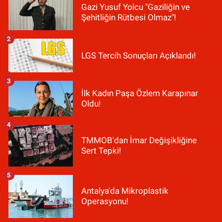
Gazi Yusuf Yolcu "Gaziliğin ve
Şehitliğin Rütbesi Olmaz"!
2
LGS Tercih Sonuçları Açıklandı!
3
İlk Kadın Paşa Özlem Karapınar
Oldu!
4
TMMOB'dan İmar Değişikliğine
Sert Tepki!
5
Antalya'da Mikroplastik
Operasyonu!