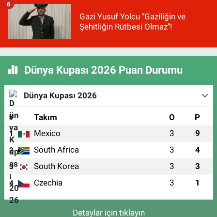
6
Gazi Yusuf Yolcu "Gaziliğin ve
Şehitliğin Rütbesi Olmaz"!
Dünya Kupası 2026 Puan Durumu
Dünya Kupası 2026
#
Takım
O
P
Mexico
3
9
1
South Africa
3
4
2
South Korea
3
3
3
Czechia
3
1
4
Detaylar için tıklayın