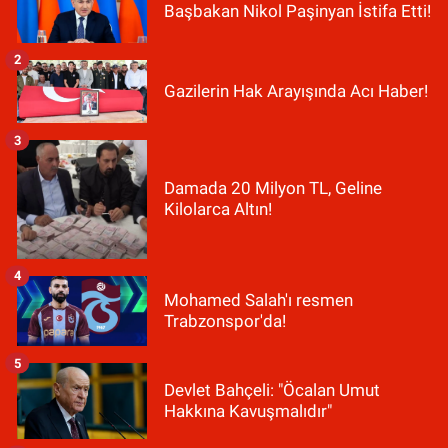
Başbakan Nikol Paşinyan İstifa Etti!
2
Gazilerin Hak Arayışında Acı Haber!
3
Damada 20 Milyon TL, Geline
Kilolarca Altın!
4
Mohamed Salah'ı resmen
Trabzonspor'da!
5
Devlet Bahçeli: "Öcalan Umut
Hakkına Kavuşmalıdır"