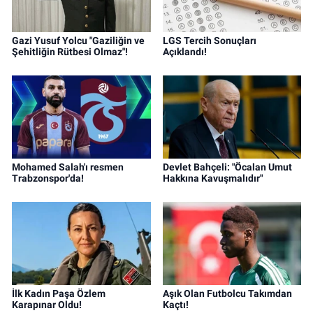
Gazi Yusuf Yolcu "Gaziliğin ve
LGS Tercih Sonuçları
Şehitliğin Rütbesi Olmaz"!
Açıklandı!
Mohamed Salah'ı resmen
Devlet Bahçeli: "Öcalan Umut
Trabzonspor'da!
Hakkına Kavuşmalıdır"
İlk Kadın Paşa Özlem
Aşık Olan Futbolcu Takımdan
Karapınar Oldu!
Kaçtı!