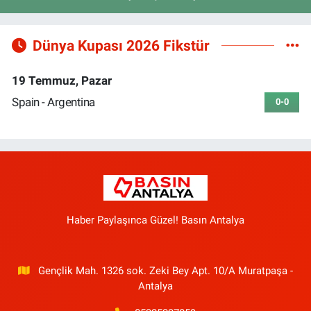
Dünya Kupası 2026 Fikstür
19 Temmuz, Pazar
Spain - Argentina
0-0
Haber Paylaşınca Güzel! Basın Antalya
Gençlik Mah. 1326 sok. Zeki Bey Apt. 10/A Muratpaşa -
Antalya