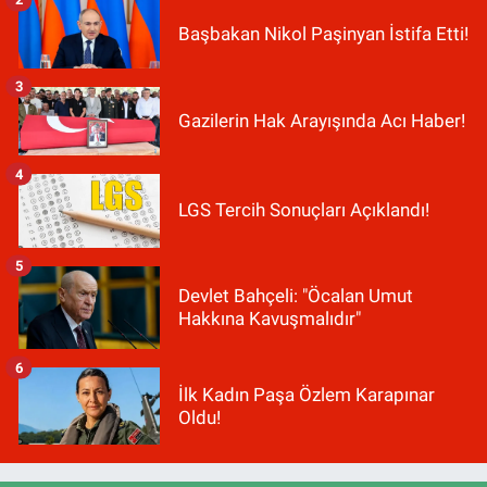
Başbakan Nikol Paşinyan İstifa Etti!
3
Gazilerin Hak Arayışında Acı Haber!
4
LGS Tercih Sonuçları Açıklandı!
5
Devlet Bahçeli: "Öcalan Umut
Hakkına Kavuşmalıdır"
6
İlk Kadın Paşa Özlem Karapınar
Oldu!