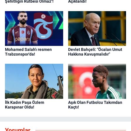
Şehitliğin Rütbesi Olmaz"!
Açıklandı!
Mohamed Salah'ı resmen
Devlet Bahçeli: "Öcalan Umut
Trabzonspor'da!
Hakkına Kavuşmalıdır"
İlk Kadın Paşa Özlem
Aşık Olan Futbolcu Takımdan
Karapınar Oldu!
Kaçtı!
Yorumlar