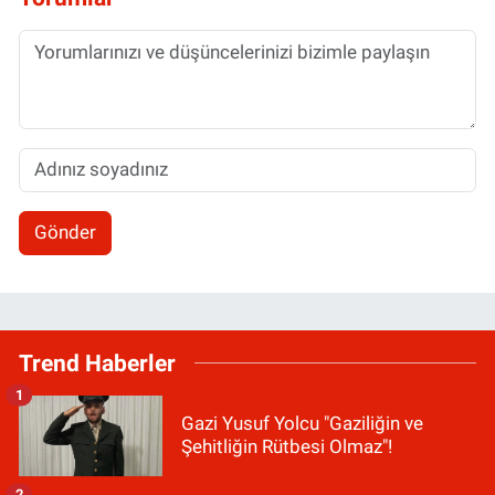
Gönder
Trend Haberler
1
Gazi Yusuf Yolcu "Gaziliğin ve
Şehitliğin Rütbesi Olmaz"!
2