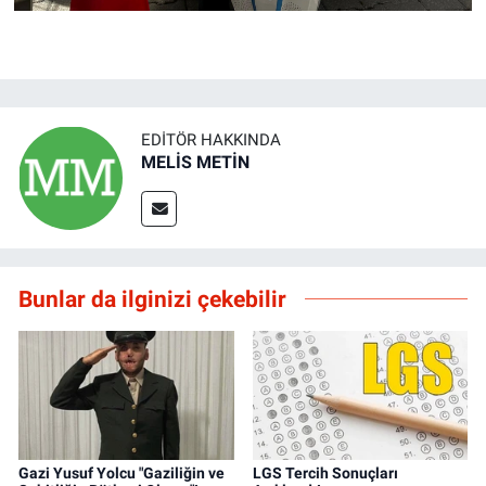
EDITÖR HAKKINDA
MELİS METİN
Bunlar da ilginizi çekebilir
Gazi Yusuf Yolcu "Gaziliğin ve
LGS Tercih Sonuçları