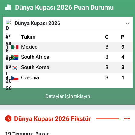
Dünya Kupası 2026 Puan Durumu
Dünya Kupası 2026
#
Takım
O
P
Mexico
3
9
1
South Africa
3
4
2
South Korea
3
3
3
Czechia
3
1
4
Detaylar için tıklayın
Dünya Kupası 2026 Fikstür
19 Temmuz, Pazar