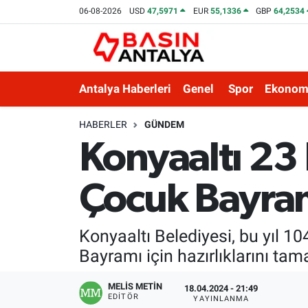
06-08-2026
USD
47,5971
EUR
55,1336
GBP
64,2534
Antalya Haberleri
Genel
Spor
Ekonom
HABERLER
GÜNDEM
Konyaaltı 23
Çocuk Bayram
Konyaaltı Belediyesi, bu yıl 1
Bayramı için hazırlıklarını ta
MELİS METİN
18.04.2024 - 21:49
EDITÖR
YAYINLANMA