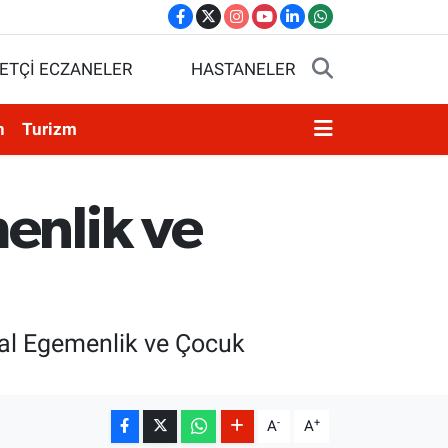
ETÇİ ECZANELER
HASTANELER
n
Turizm
enlik ve
usal Egemenlik ve Çocuk
-
+
A
A