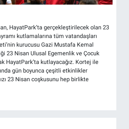
n, HayatPark’ta gerçekleştirilecek olan 23
yramı kutlamalarına tüm vatandaşları
yeti’nin kurucusu Gazi Mustafa Kemal
iği 23 Nisan Ulusal Egemenlik ve Çocuk
ak HayatPark’ta kutlayacağız. Kortej ile
da gün boyunca çeşitli etkinlikler
ızı 23 Nisan coşkusunu hep birlikte