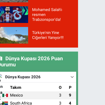
Mohamed Salah'ı
resmen
Trabzonspor'da!
Türkiye'nin Yine
Ciğerleri Yanıyor!!!
Dünya Kupası 2026 Puan
Durumu
Dünya Kupası 2026
#
Takım
O
P
Mexico
3
9
1
South Africa
3
4
2