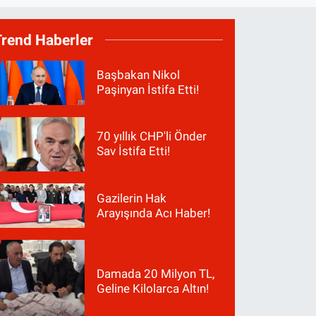
Trend Haberler
Başbakan Nikol
Paşinyan İstifa Etti!
70 yıllık CHP'li Önder
Sav İstifa Etti!
Gazilerin Hak
Arayışında Acı Haber!
Damada 20 Milyon TL,
Geline Kilolarca Altın!