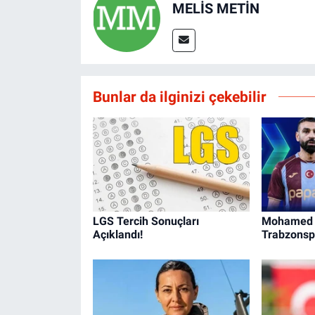
MELİS METİN
Bunlar da ilginizi çekebilir
LGS Tercih Sonuçları
Mohamed S
Açıklandı!
Trabzonsp