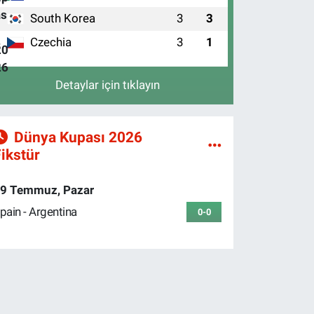
South Korea
3
3
3
Czechia
3
1
4
Detaylar için tıklayın
Dünya Kupası 2026
ikstür
9 Temmuz, Pazar
pain - Argentina
0-0