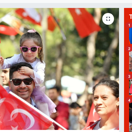
1
2
3
4