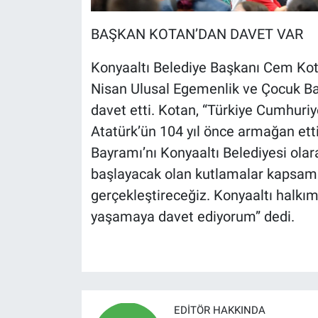
BAŞKAN KOTAN’DAN DAVET VAR
Konyaaltı Belediye Başkanı Cem Kota
Nisan Ulusal Egemenlik ve Çocuk Ba
davet etti. Kotan, “Türkiye Cumhuri
Atatürk’ün 104 yıl önce armağan ett
Bayramı’nı Konyaaltı Belediyesi olar
başlayacak olan kutlamalar kapsamın
gerçekleştireceğiz. Konyaaltı halkım
yaşamaya davet ediyorum” dedi.
EDITÖR HAKKINDA