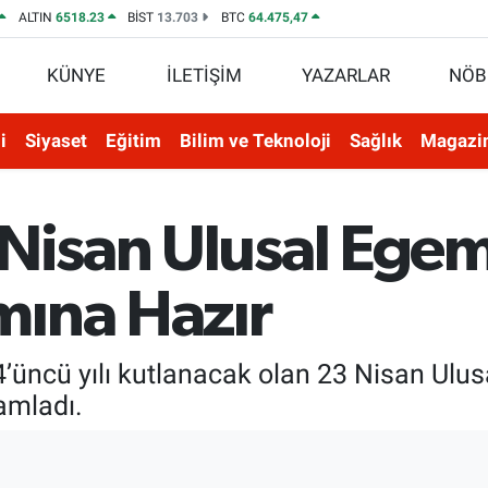
ALTIN
6518.23
BİST
13.703
BTC
64.475,47
KÜNYE
İLETİŞİM
YAZARLAR
NÖB
i
Siyaset
Eğitim
Bilim ve Teknoloji
Sağlık
Magazi
 Nisan Ulusal Egem
ına Hazır
04’üncü yılı kutlanacak olan 23 Nisan Ul
mamladı.