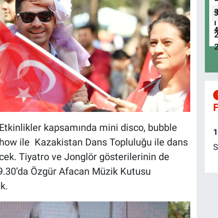
F
inlikler kapsamında mini disco, bubble
1
show ile Kazakistan Dans Topluluğu ile dans
S
ecek. Tiyatro ve Jonglör gösterilerinin de
 19.30’da Özgür Afacan Müzik Kutusu
k.