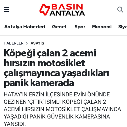
Antalya Haberleri
Genel
Spor
Ekonomi
Siy
HABERLER
ASAYIŞ
Köpeği çalan 2 acemi
hırsızın motosiklet
çalışmayınca yaşadıkları
panik kamerada
HATAY’IN ERZİN İLÇESİNDE EVİN ÖNÜNDE
GEZİNEN ‘ÇITIR’ İSİMLİ KÖPEĞİ ÇALAN 2
ACEMİ HIRSIZIN MOTOSİKLET ÇALIŞMAYINCA
YAŞADIĞI PANİK GÜVENLİK KAMERASINA
YANSIDI.