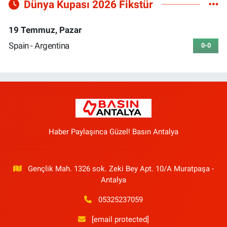
Dünya Kupası 2026 Fikstür
19 Temmuz, Pazar
Spain - Argentina
0-0
Haber Paylaşınca Güzel! Basın Antalya
Gençlik Mah. 1326 sok. Zeki Bey Apt. 10/A Muratpaşa -
Antalya
05325237059
[email protected]