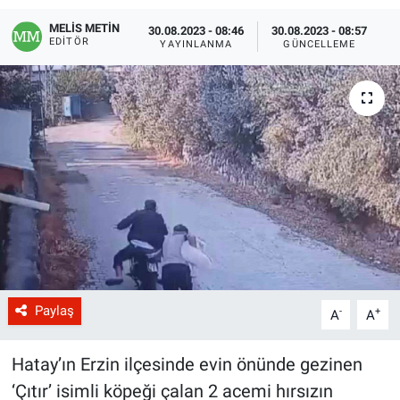
MELİS METİN
30.08.2023 - 08:46
30.08.2023 - 08:57
EDITÖR
YAYINLANMA
GÜNCELLEME
Paylaş
-
+
A
A
Hatay’ın Erzin ilçesinde evin önünde gezinen
‘Çıtır’ isimli köpeği çalan 2 acemi hırsızın