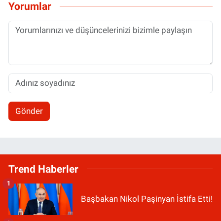
Yorumlar
Gönder
Trend Haberler
1
Başbakan Nikol Paşinyan İstifa Etti!