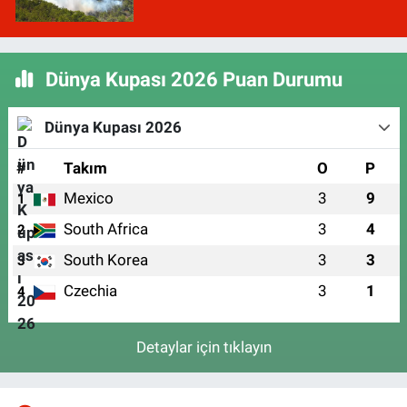
Dünya Kupası 2026 Puan Durumu
Dünya Kupası 2026
#
Takım
O
P
Mexico
3
9
1
South Africa
3
4
2
South Korea
3
3
3
Czechia
3
1
4
Detaylar için tıklayın