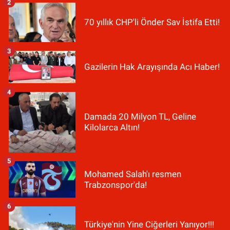
2
70 yıllık CHP'li Önder Sav İstifa Etti!
3
Gazilerin Hak Arayışında Acı Haber!
4
Damada 20 Milyon TL, Geline
Kilolarca Altın!
5
Mohamed Salah'ı resmen
Trabzonspor'da!
6
Türkiye'nin Yine Ciğerleri Yanıyor!!!