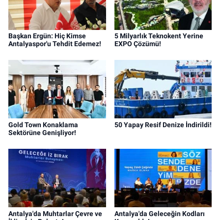
Başkan Ergün: Hiç Kimse
5 Milyarlık Teknokent Yerine
Antalyaspor'u Tehdit Edemez!
EXPO Çözümü!
Gold Town Konaklama
50 Yapay Resif Denize İndirildi!
Sektörüne Genişliyor!
Antalya'da Muhtarlar Çevre ve
Antalya'da Geleceğin Kodları