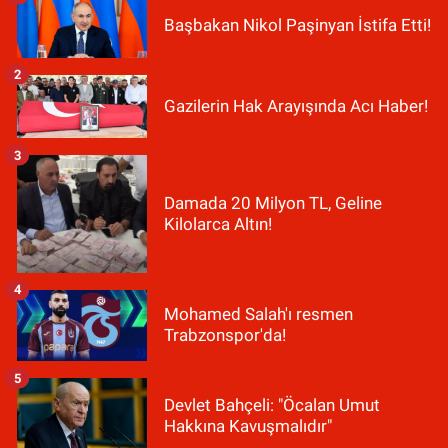
Başbakan Nikol Paşinyan İstifa Etti!
2
Gazilerin Hak Arayışında Acı Haber!
3
Damada 20 Milyon TL, Geline
Kilolarca Altın!
4
Mohamed Salah'ı resmen
Trabzonspor'da!
5
Devlet Bahçeli: "Öcalan Umut
Hakkına Kavuşmalıdır"