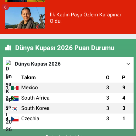
6
İlk Kadın Paşa Özlem Karapınar
Oldu!
Dünya Kupası 2026 Puan Durumu
Dünya Kupası 2026
#
Takım
O
P
Mexico
3
9
1
South Africa
3
4
2
South Korea
3
3
3
Czechia
3
1
4