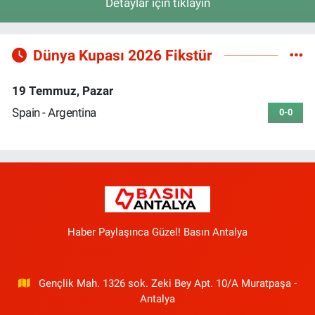
Detaylar için tıklayın
Dünya Kupası 2026 Fikstür
19 Temmuz, Pazar
Spain - Argentina
0-0
Haber Paylaşınca Güzel! Basın Antalya
Gençlik Mah. 1326 sok. Zeki Bey Apt. 10/A Muratpaşa -
Antalya