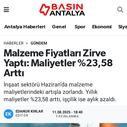
Antalya Haberleri
Genel
Spor
Ekonomi
Siy
HABERLER
GÜNDEM
Malzeme Fiyatları Zirve
Yaptı: Maliyetler %23,58
Arttı
İnşaat sektörü Haziran’da malzeme
maliyetlerindeki artışla zorlandı. Yıllık
maliyetler %23,58 arttı, işçilik ise aylık azaldı.
EDANUR KIRLAR
11.08.2025 - 18:40
EDITÖR
YAYINLANMA