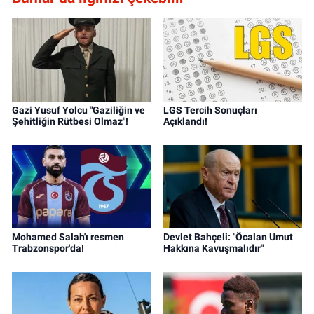
Gazi Yusuf Yolcu "Gaziliğin ve
LGS Tercih Sonuçları
Şehitliğin Rütbesi Olmaz"!
Açıklandı!
Mohamed Salah'ı resmen
Devlet Bahçeli: "Öcalan Umut
Trabzonspor'da!
Hakkına Kavuşmalıdır"