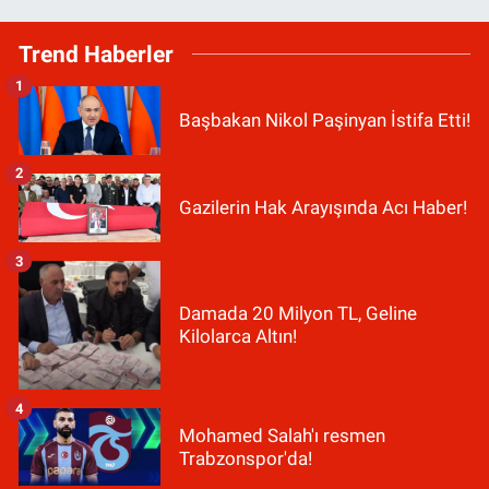
Trend Haberler
1
Başbakan Nikol Paşinyan İstifa Etti!
2
Gazilerin Hak Arayışında Acı Haber!
3
Damada 20 Milyon TL, Geline
Kilolarca Altın!
4
Mohamed Salah'ı resmen
Trabzonspor'da!