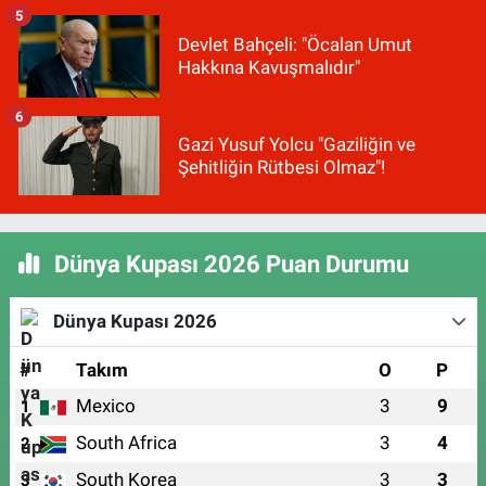
5
Devlet Bahçeli: "Öcalan Umut
Hakkına Kavuşmalıdır"
6
Gazi Yusuf Yolcu "Gaziliğin ve
Şehitliğin Rütbesi Olmaz"!
Dünya Kupası 2026 Puan Durumu
Dünya Kupası 2026
#
Takım
O
P
Mexico
3
9
1
South Africa
3
4
2
South Korea
3
3
3