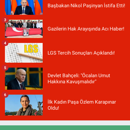
Başbakan Nikol Paşinyan İstifa Etti!
3
Gazilerin Hak Arayışında Acı Haber!
4
LGS Tercih Sonuçları Açıklandı!
5
Devlet Bahçeli: "Öcalan Umut
Hakkına Kavuşmalıdır"
6
İlk Kadın Paşa Özlem Karapınar
Oldu!