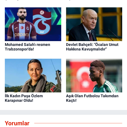
Mohamed Salah'ı resmen
Devlet Bahçeli: "Öcalan Umut
Trabzonspor'da!
Hakkına Kavuşmalıdır"
İlk Kadın Paşa Özlem
Aşık Olan Futbolcu Takımdan
Karapınar Oldu!
Kaçtı!
Yorumlar