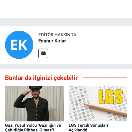
EDITÖR HAKKINDA
Edanur Kırlar
Bunlar da ilginizi çekebilir
Gazi Yusuf Yolcu "Gaziliğin ve
LGS Tercih Sonuçları
Şehitliğin Rütbesi Olmaz"!
Açıklandı!