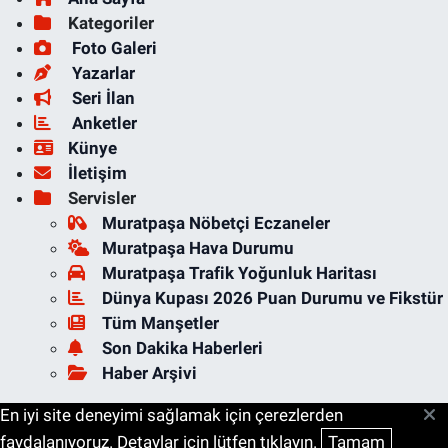
Kategoriler
Foto Galeri
Yazarlar
Seri İlan
Anketler
Künye
İletişim
Servisler
Muratpaşa Nöbetçi Eczaneler
Muratpaşa Hava Durumu
Muratpaşa Trafik Yoğunluk Haritası
Dünya Kupası 2026 Puan Durumu ve Fikstür
Tüm Manşetler
Son Dakika Haberleri
Haber Arşivi
En iyi site deneyimi sağlamak için çerezlerden
faydalanıyoruz. Detaylar için lütfen tıklayın.
Tamam