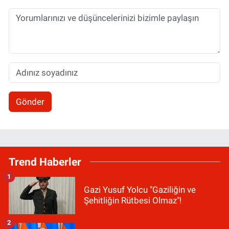
Gönder
Trend Haberler
1
Gazi Yusuf Yolcu "Gaziliğin ve
Şehitliğin Rütbesi Olmaz"!
2